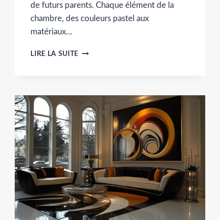
de futurs parents. Chaque élément de la
chambre, des couleurs pastel aux
matériaux…
CRÉER
LIRE LA SUITE
UNE
CHAMBRE
DE
BÉBÉ
APAISANTE
GRÂCE
À
UNE
LUMIÈRE
DOUCE