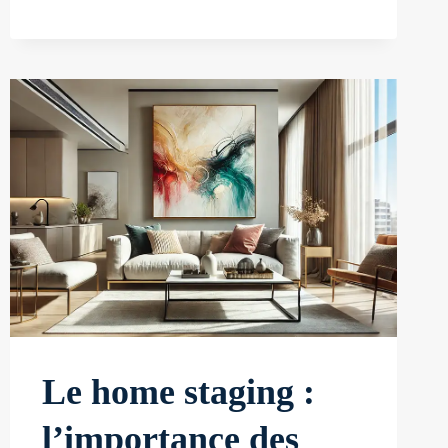
COSY
:
DÉCOREZ
VOS
MURS
POUR
FAVORISER
UN
SOMMEIL
RÉPARATEUR
Le home staging :
l’importance des