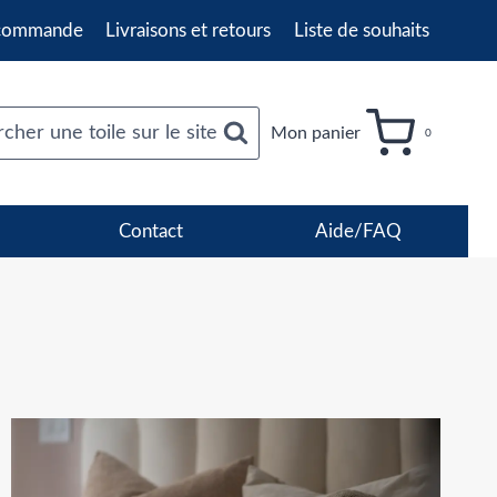
 commande
Livraisons et retours
Liste de souhaits
cher une toile sur le site
Mon panier
0
Contact
Aide/FAQ