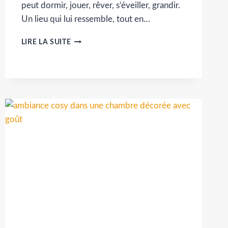
peut dormir, jouer, rêver, s’éveiller, grandir.
Un lieu qui lui ressemble, tout en…
AMÉNAGER
LIRE LA SUITE
UNE
CHAMBRE
D’ENFANT
AVEC
GOÛT
:
ENTRE
RÊVE
ET
DOUCEUR