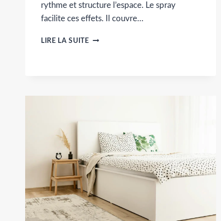
rythme et structure l’espace. Le spray
facilite ces effets. Il couvre…
MURS
LIRE LA SUITE
TEXTURÉS
AU
SPRAY
:
CIMENT,
BRIQUES,
BOIS…
MODE
D’EMPLOI