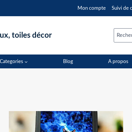
Mon compte
Suivi de
x, toiles décor
Recher
Categories
Blog
A propos