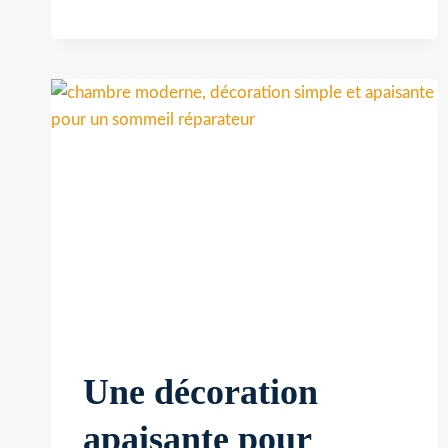
BIEN-
ÊTRE
DANS
LA
CHAMBRE
Une décoration
apaisante pour