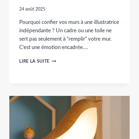
24 août 2025
Pourquoi confier vos murs à une illustratrice
indépendante ? Un cadre ou une toile ne
sert pas seulement à “remplir” votre mur.
C’est une émotion encadrée….
CADRES
LIRE LA SUITE
ET
TOILES
:
L’ŒIL
D’UNE
ILLUSTRATRICE
POUR
UNE
DÉCO
QUI
VOUS
RESSEMBLE