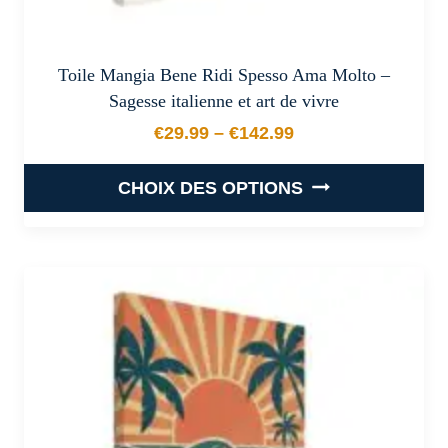
Toile Mangia Bene Ridi Spesso Ama Molto –
Sagesse italienne et art de vivre
€
29.99
–
€
142.99
Plage de prix : €29.99 à €
CHOIX DES OPTIONS
Ce
produit
a
plusieurs
variations.
Les
options
peuvent
être