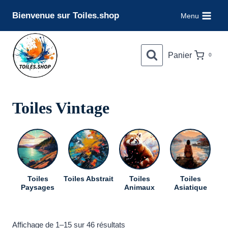
Aller
Bienvenue sur Toiles.shop
Menu
au
contenu
Panier
0
Toiles Vintage
Toiles
Toiles Abstrait
Toiles
Toiles
To
Paysages
Animaux
Asiatique
Trié
Affichage de 1–15 sur 46 résultats