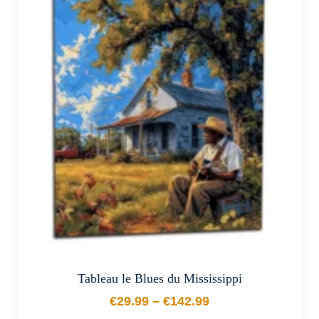
variations.
Les
options
peuvent
être
choisies
sur
la
page
du
produit
Tableau le Blues du Mississippi
€
29.99
–
€
142.99
Plage de prix : €29.99 à €