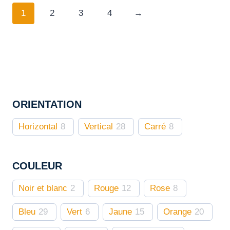
a
1
2
3
4
→
plusieurs
variations.
Les
options
peuvent
être
ORIENTATION
choisies
sur
Horizontal
8
Vertical
28
Carré
8
la
page
du
COULEUR
produit
Noir et blanc
2
Rouge
12
Rose
8
Bleu
29
Vert
6
Jaune
15
Orange
20