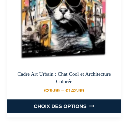
choisies
sur
la
page
du
produit
Cadre Art Urbain : Chat Cool et Architecture
Colorée
€
29.99
–
€
142.99
Plage de prix : €29.99 à €
CHOIX DES OPTIONS
Ce
produit