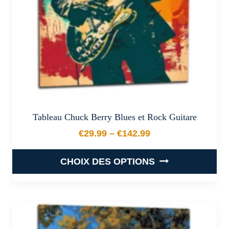
sur
la
page
du
produit
Tableau Chuck Berry Blues et Rock Guitare
€
29.99
–
€
142.99
Plage de prix : €29.99 à €
CHOIX DES OPTIONS
Ce
produit
a
plusieurs