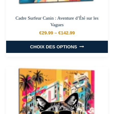
Cadre Surfeur Canin : Aventure d’Été sur les
Vagues
€
29.99
–
€
142.99
Plage de prix : €29.99 à €
CHOIX DES OPTIONS
Ce
produit
a
plusieurs
variations.
Les
options
peuvent
être