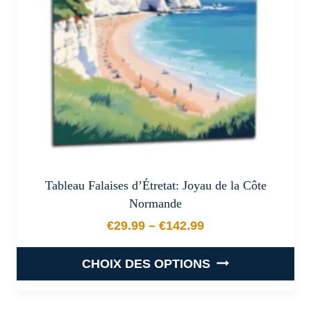
choisies
sur
la
page
du
produit
Tableau Falaises d’Étretat: Joyau de la Côte
Normande
€
29.99
–
€
142.99
Plage de prix : €29.99 à €
CHOIX DES OPTIONS
Ce
produit