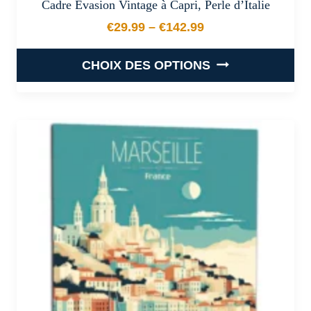
Cadre Évasion Vintage à Capri, Perle d’Italie
€
29.99
–
€
142.99
Plage de prix : €29.99 à €
CHOIX DES OPTIONS
Ce
produit
a
plusieurs
variations.
Les
options
peuvent
être
choisies
sur
la