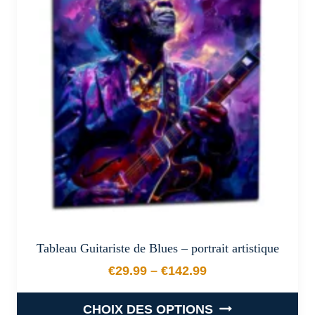
Les
options
peuvent
être
choisies
sur
la
page
du
produit
Tableau Guitariste de Blues – portrait artistique
€
29.99
–
€
142.99
Plage de prix : €29.99 à €
CHOIX DES OPTIONS