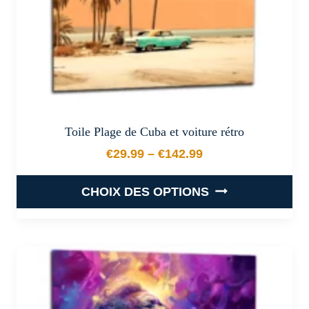
la
page
du
produit
Toile Plage de Cuba et voiture rétro
€
29.99
–
€
142.99
Plage de prix : €29.99 à €
CHOIX DES OPTIONS
Ce
produit
a
plusieurs
variations.