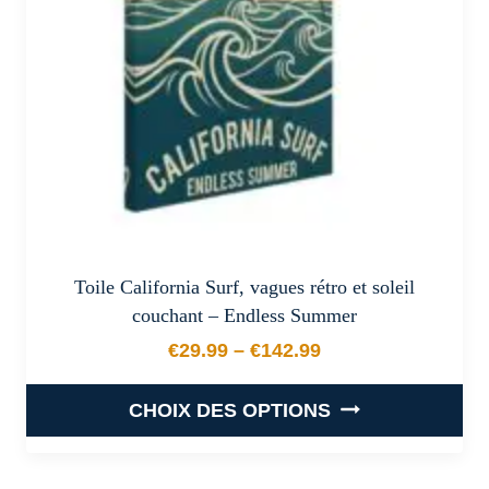
choisies
sur
la
page
du
produit
Toile California Surf, vagues rétro et soleil
couchant – Endless Summer
€
29.99
–
€
142.99
Plage de prix : €29.99 à €
CHOIX DES OPTIONS
Ce
produit