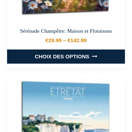
Sérénade Champêtre: Maison et Floraisons
€
29.99
–
€
142.99
Plage de prix : €29.99 à €
CHOIX DES OPTIONS
Ce
produit
a
plusieurs
variations.
Les
options
peuvent
être