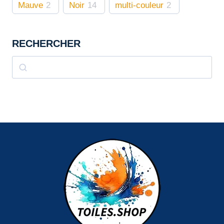
Mauve
2
Noir
14
multi-couleur
2
RECHERCHER
Rechercher