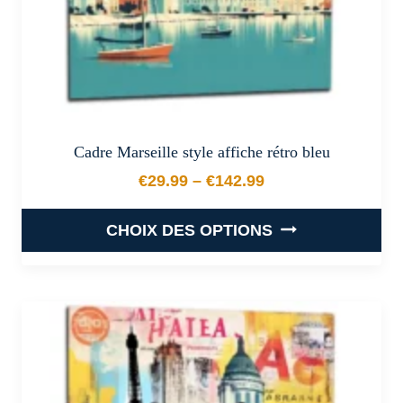
page
du
produit
Cadre Marseille style affiche rétro bleu
€
29.99
–
€
142.99
Plage de prix : €29.99 à €
CHOIX DES OPTIONS
Ce
produit
a
plusieurs
variations.
Les