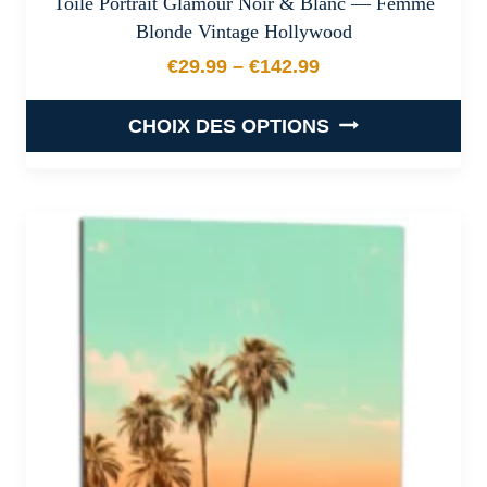
Toile Portrait Glamour Noir & Blanc — Femme
Blonde Vintage Hollywood
€
29.99
–
€
142.99
Plage de prix : €29.99 à €
CHOIX DES OPTIONS
Ce
produit
a
plusieurs
variations.
Les
options
peuvent
être
choisies
sur