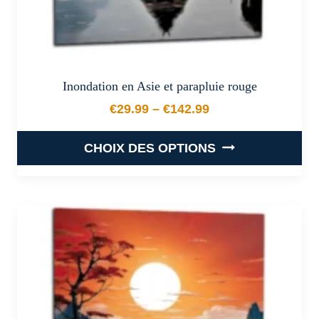
produit
Inondation en Asie et parapluie rouge
€
29.99
–
€
142.99
Plage de prix : €29.99 à €
CHOIX DES OPTIONS
Ce
produit
a
plusieurs
variations.
Les
options
peuvent