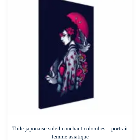
plusieurs
variations.
Les
options
peuvent
être
choisies
sur
la
page
du
produit
Toile japonaise soleil couchant colombes – portrait
femme asiatique