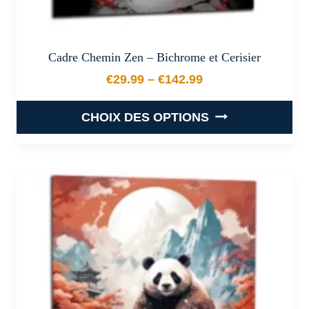
Cadre Chemin Zen – Bichrome et Cerisier
€
29.99
–
€
142.99
Plage de prix : €29.99 à €
CHOIX DES OPTIONS
Ce
produit
a
plusieurs
variations.
Les
options
peuvent
être