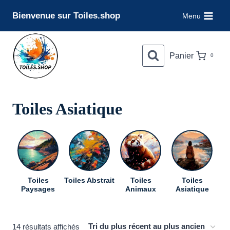
Aller
Bienvenue sur Toiles.shop
Menu
au
contenu
Panier
0
Toiles Asiatique
Toiles
Toiles Abstrait
Toiles
Toiles
To
Paysages
Animaux
Asiatique
Trié
14 résultats affichés