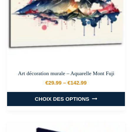
choisies
sur
la
page
du
produit
Art décoration murale – Aquarelle Mont Fuji
€
29.99
–
€
142.99
Plage de prix : €29.99 à €
CHOIX DES OPTIONS
Ce
produit
a