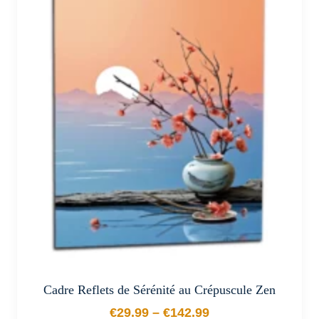
plusieurs
variations.
Les
options
peuvent
être
choisies
sur
la
page
du
produit
Cadre Reflets de Sérénité au Crépuscule Zen
€
29.99
–
€
142.99