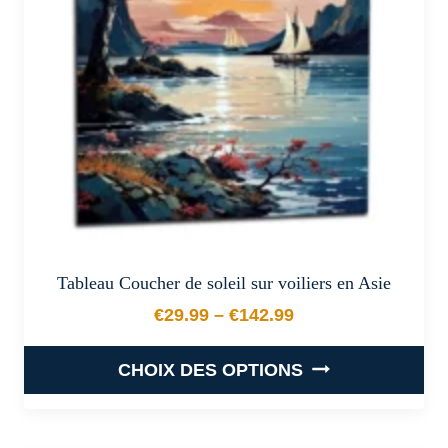
être
choisies
sur
la
page
du
produit
Tableau Coucher de soleil sur voiliers en Asie
€
29.99
–
€
142.99
Plage de prix : €29.99 à €
CHOIX DES OPTIONS
Ce
produit