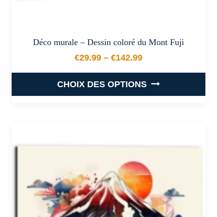
Déco murale – Dessin coloré du Mont Fuji
€
29.99
–
€
142.99
Plage de prix : €29.99 à €
CHOIX DES OPTIONS
Ce
produit
a
plusieurs
variations.
Les
options
peuvent
être