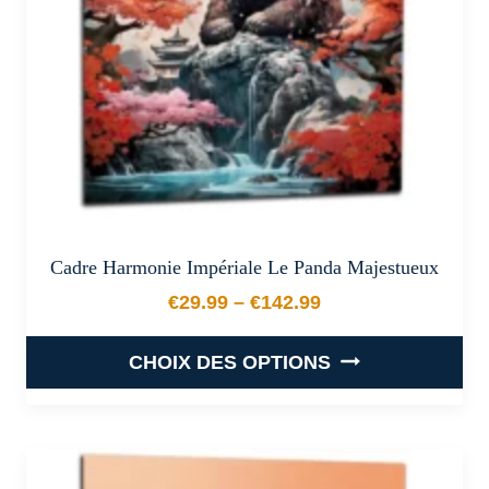
choisies
sur
la
page
du
produit
Cadre Harmonie Impériale Le Panda Majestueux
€
29.99
–
€
142.99
Plage de prix : €29.99 à €
CHOIX DES OPTIONS
Ce
produit
a