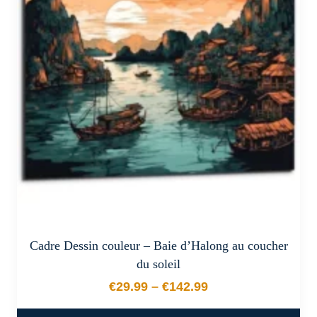
options
peuvent
être
choisies
sur
la
page
du
produit
Cadre Dessin couleur – Baie d’Halong au coucher
du soleil
€
29.99
–
€
142.99
Plage de prix : €29.99 à €