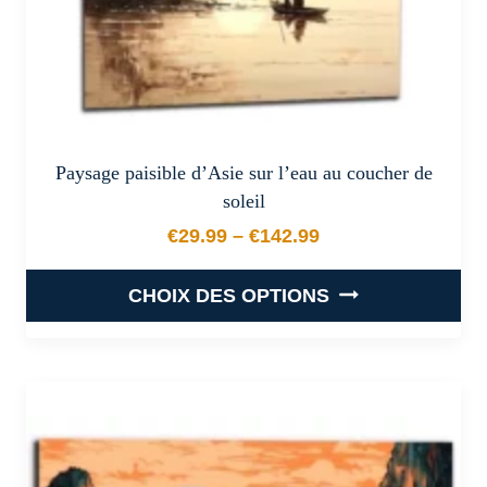
du
produit
Paysage paisible d’Asie sur l’eau au coucher de
soleil
€
29.99
–
€
142.99
Plage de prix : €29.99 à €
CHOIX DES OPTIONS
Ce
produit
a
plusieurs
variations.
Les