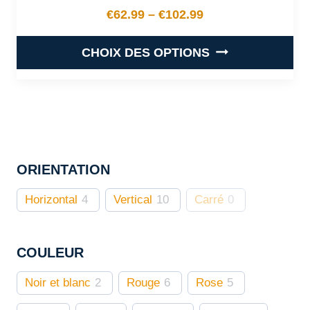
€
62.99
–
€
102.99
Plage de prix : €62.99 à €
CHOIX DES OPTIONS
Ce
produit
a
plusieurs
variations.
ORIENTATION
Les
options
Horizontal
4
Vertical
10
Carré
0
peuvent
être
choisies
COULEUR
sur
Noir et blanc
2
Rouge
6
Rose
5
la
page