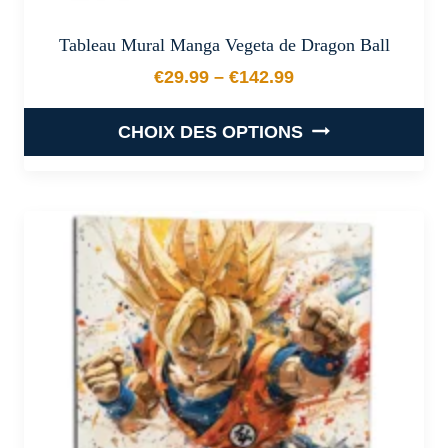
Tableau Mural Manga Vegeta de Dragon Ball
€
29.99
–
€
142.99
Plage de prix : €29.99 à €
CHOIX DES OPTIONS
Ce
produit
a
plusieurs
variations.
Les
options
peuvent
être
choisies
sur