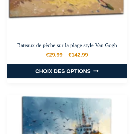
du
produit
Bateaux de pèche sur la plage style Van Gogh
€
29.99
–
€
142.99
Plage de prix : €29.99 à €
CHOIX DES OPTIONS
Ce
produit
a
plusieurs
variations.
Les
options