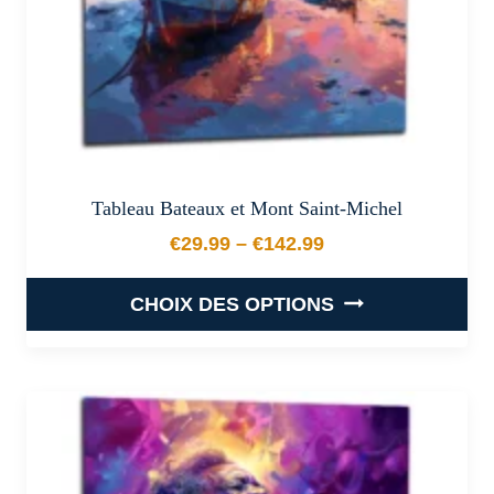
page
du
produit
Tableau Bateaux et Mont Saint-Michel
€
29.99
–
€
142.99
Plage de prix : €29.99 à €
CHOIX DES OPTIONS
Ce
produit
a
plusieurs
variations.
Les