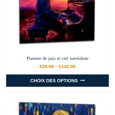
sur
la
page
du
produit
Pianiste de jazz et ciel surréaliste
€
29.99
–
€
142.99
Plage de prix : €29.99 à €
CHOIX DES OPTIONS
Ce
produit
a
plusieurs