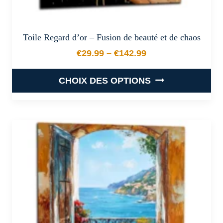
Toile Regard d’or – Fusion de beauté et de chaos
€
29.99
–
€
142.99
Plage de prix : €29.99 à €
CHOIX DES OPTIONS
Ce
produit
a
plusieurs
variations.
Les
options
peuvent
être
choisies