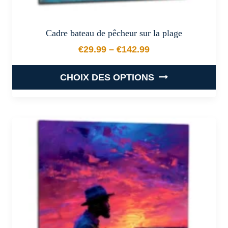
Cadre bateau de pêcheur sur la plage
€
29.99
–
€
142.99
Plage de prix : €29.99 à €
CHOIX DES OPTIONS
Ce
produit
a
plusieurs
variations.
Les
options
peuvent
être
choisies