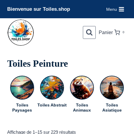
Aller
Bienvenue sur Toiles.shop
Menu
au
contenu
Panier
0
Toiles Peinture
Toiles
Toiles Abstrait
Toiles
Toiles
To
Paysages
Animaux
Asiatique
Trié
Affichage de 1–15 sur 229 résultats