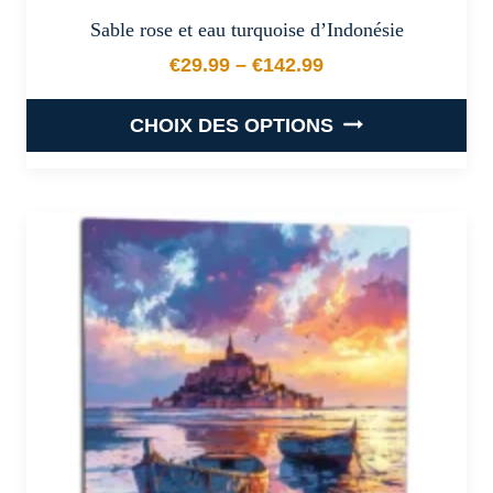
Sable rose et eau turquoise d’Indonésie
€
29.99
–
€
142.99
Plage de prix : €29.99 à €
CHOIX DES OPTIONS
Ce
produit
a
plusieurs
variations.
Les
options
peuvent
être
choisies
sur
la