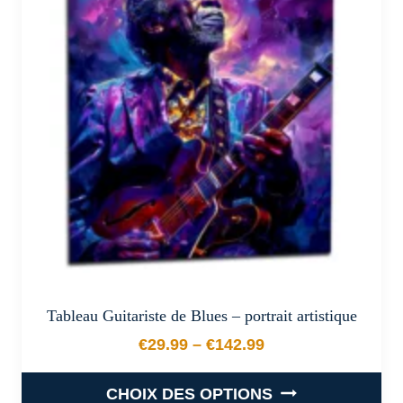
options
peuvent
être
choisies
sur
la
page
du
produit
Tableau Guitariste de Blues – portrait artistique
€
29.99
–
€
142.99
Plage de prix : €29.99 à €
CHOIX DES OPTIONS