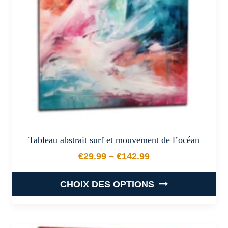
être
choisies
sur
la
page
du
produit
Tableau abstrait surf et mouvement de l’océan
€
29.99
–
€
142.99
Plage de prix : €29.99 à €
CHOIX DES OPTIONS
Ce
produit