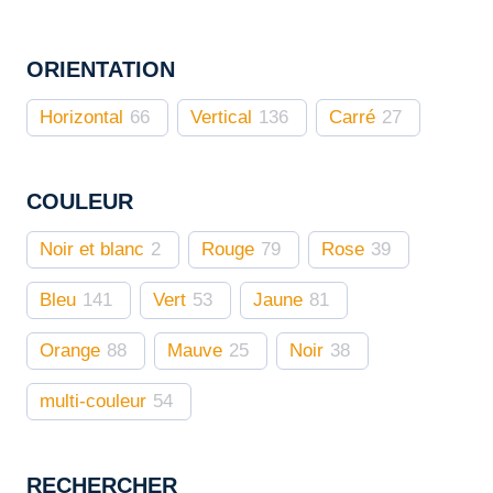
choisies
sur
ORIENTATION
la
page
Horizontal
66
Vertical
136
Carré
27
du
produit
COULEUR
Noir et blanc
2
Rouge
79
Rose
39
Bleu
141
Vert
53
Jaune
81
Orange
88
Mauve
25
Noir
38
multi-couleur
54
RECHERCHER