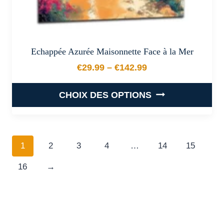
Echappée Azurée Maisonnette Face à la Mer
€
29.99
–
€
142.99
Plage de prix : €29.99 à €
CHOIX DES OPTIONS
Ce
produit
a
1
2
3
4
…
14
15
plusieurs
16
→
variations.
Les
options
peuvent
être