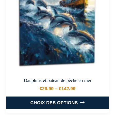
peuvent
être
choisies
sur
la
page
du
produit
Dauphins et bateau de pêche en mer
€
29.99
–
€
142.99
Plage de prix : €29.99 à €
CHOIX DES OPTIONS
Ce