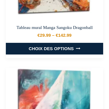
produit
Tableau mural Manga Sangoku Dragonball
€
29.99
–
€
142.99
Plage de prix : €29.99 à €
CHOIX DES OPTIONS
Ce
produit
a
plusieurs
variations.
Les
options
peuvent