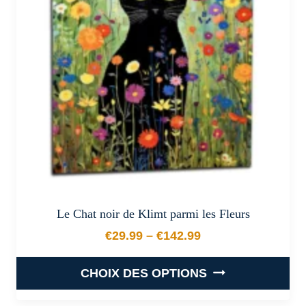
peuvent
être
choisies
sur
la
page
du
produit
Le Chat noir de Klimt parmi les Fleurs
€
29.99
–
€
142.99
Plage de prix : €29.99 à €
CHOIX DES OPTIONS
Ce