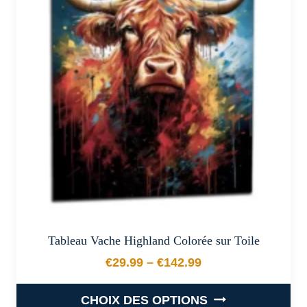
options
peuvent
être
choisies
sur
la
page
du
produit
Tableau Vache Highland Colorée sur Toile
€
29.99
–
€
142.99
Plage de prix : €29.99 à €
CHOIX DES OPTIONS