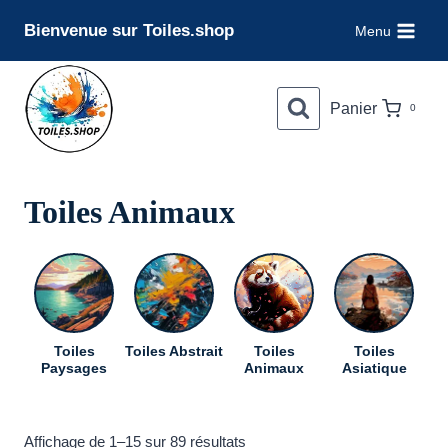
Aller
Bienvenue sur Toiles.shop
Menu
au
contenu
Panier
0
Toiles Animaux
Toiles
Toiles Abstrait
Toiles
Toiles
To
Paysages
Animaux
Asiatique
Trié
Affichage de 1–15 sur 89 résultats