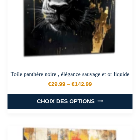
sur
la
page
du
produit
Toile panthère noire , élégance sauvage et or liquide
€
29.99
–
€
142.99
Plage de prix : €29.99 à €
CHOIX DES OPTIONS
Ce
produit
a
plusieurs