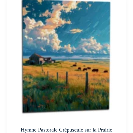
a
plusieurs
variations.
Les
options
peuvent
être
choisies
sur
la
page
du
produit
Hymne Pastorale Crépuscule sur la Prairie