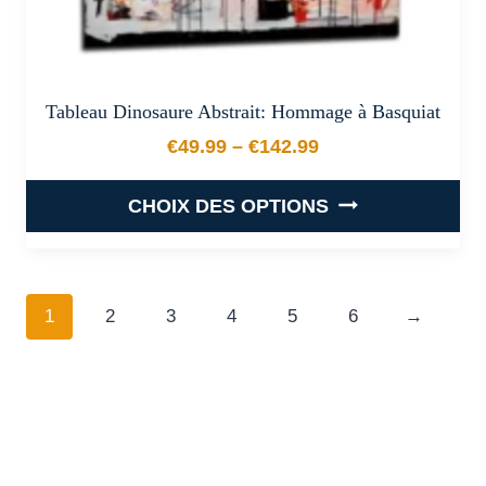
Tableau Dinosaure Abstrait: Hommage à Basquiat
€
49.99
–
€
142.99
Plage de prix : €49.99 à €
CHOIX DES OPTIONS
Ce
produit
a
1
2
3
4
5
6
→
plusieurs
variations.
Les
options
peuvent
être