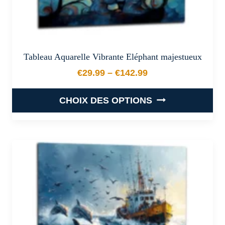
produit
Tableau Aquarelle Vibrante Eléphant majestueux
€
29.99
–
€
142.99
Plage de prix : €29.99 à €
CHOIX DES OPTIONS
Ce
produit
a
plusieurs
variations.
Les
options
peuvent