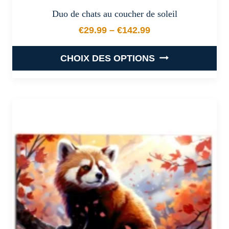
Duo de chats au coucher de soleil
€
29.99
–
€
142.99
Plage de prix : €29.99 à €
CHOIX DES OPTIONS
Ce
produit
a
plusieurs
variations.
Les
options
peuvent
être
choisies
sur
la