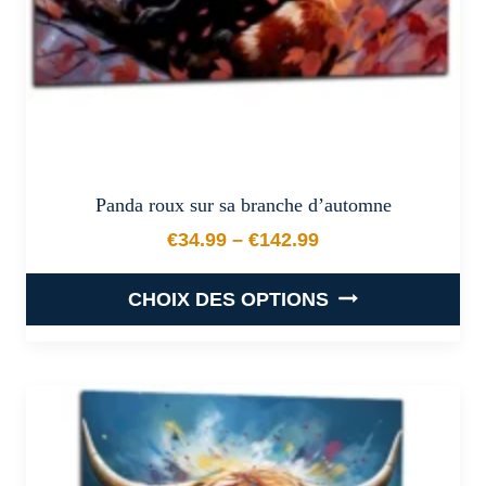
page
du
produit
Panda roux sur sa branche d’automne
€
34.99
–
€
142.99
Plage de prix : €34.99 à €
CHOIX DES OPTIONS
Ce
produit
a
plusieurs
variations.
Les