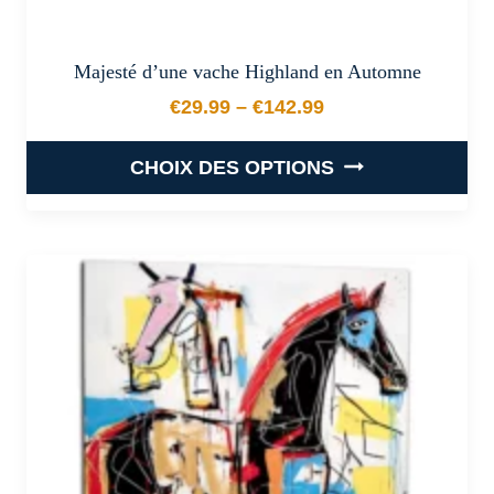
Majesté d’une vache Highland en Automne
€
29.99
–
€
142.99
Plage de prix : €29.99 à €
CHOIX DES OPTIONS
Ce
produit
a
plusieurs
variations.
Les
options
peuvent
être
choisies