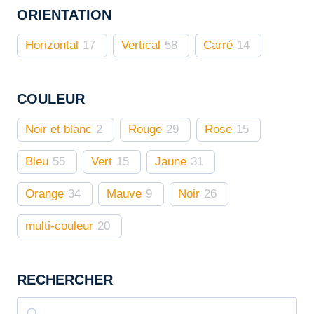
ORIENTATION
choisies
sur
Horizontal
17
Vertical
58
Carré
14
la
page
du
COULEUR
produit
Noir et blanc
2
Rouge
29
Rose
15
Bleu
55
Vert
15
Jaune
31
Orange
34
Mauve
9
Noir
26
multi-couleur
20
RECHERCHER
Rechercher