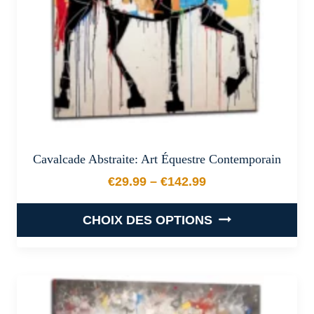
sur
la
page
du
produit
Cavalcade Abstraite: Art Équestre Contemporain
€
29.99
–
€
142.99
Plage de prix : €29.99 à €
CHOIX DES OPTIONS
Ce
produit
a
plusieurs