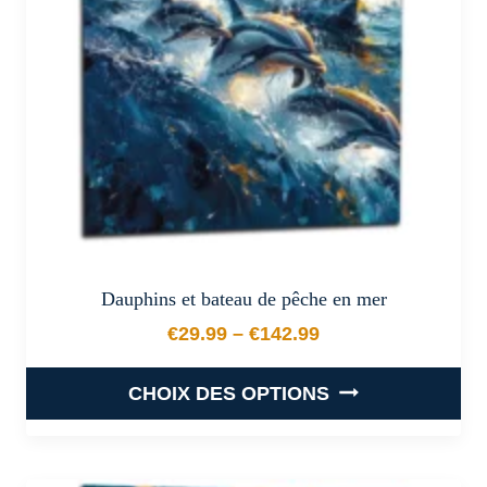
être
choisies
sur
la
page
du
produit
Dauphins et bateau de pêche en mer
€
29.99
–
€
142.99
Plage de prix : €29.99 à €
CHOIX DES OPTIONS
Ce
produit