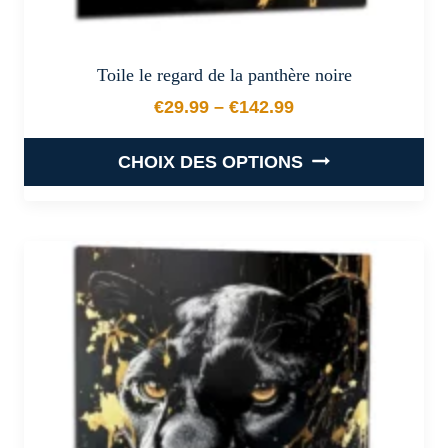
Toile le regard de la panthère noire
€
29.99
–
€
142.99
Plage de prix : €29.99 à €
CHOIX DES OPTIONS
Ce
produit
a
plusieurs
variations.
Les
options
peuvent
être
choisies