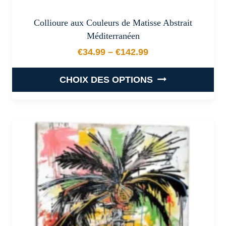
Collioure aux Couleurs de Matisse Abstrait
Méditerranéen
€
34.99
–
€
142.99
Plage de prix : €34.99 à €
CHOIX DES OPTIONS
Ce
produit
a
plusieurs
variations.
Les
options
peuvent
être
choisies