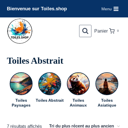
Aller
Bienvenue sur Toiles.shop
Menu
au
contenu
Panier
0
Toiles Abstrait
Toiles
Toiles Abstrait
Toiles
Toiles
To
Paysages
Animaux
Asiatique
Trié
7 résultats affichés