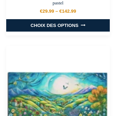
pastel
€
29.99
–
€
142.99
Plage de prix : €29.99 à €
CHOIX DES OPTIONS
Ce
produit
a
plusieurs
variations.
Les
options
peuvent
être
choisies
sur
la