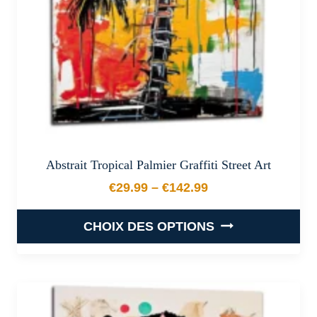
sur
la
page
du
produit
Abstrait Tropical Palmier Graffiti Street Art
€
29.99
–
€
142.99
Plage de prix : €29.99 à €
CHOIX DES OPTIONS
Ce
produit
a
plusieurs