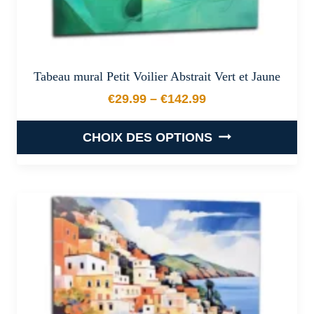
produit
Tabeau mural Petit Voilier Abstrait Vert et Jaune
€
29.99
–
€
142.99
Plage de prix : €29.99 à €
CHOIX DES OPTIONS
Ce
produit
a
plusieurs
variations.
Les
options
peuvent