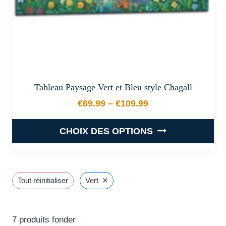
page
du
produit
Tableau Paysage Vert et Bleu style Chagall
€
69.99
–
€
109.99
Plage de prix : €69.99 à €
CHOIX DES OPTIONS
Ce
produit
a
×
Tout réinitialiser
Vert
plusieurs
variations.
Les
7
produits fonder