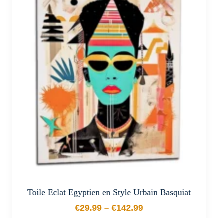
variations.
Les
options
peuvent
être
choisies
sur
la
page
du
produit
Toile Eclat Egyptien en Style Urbain Basquiat
€
29.99
–
€
142.99
Plage de prix : €29.99 à €