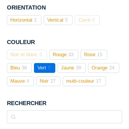
options
ORIENTATION
peuvent
être
Horizontal
2
Vertical
5
Carré
0
choisies
sur
COULEUR
la
page
Noir et blanc
0
Rouge
33
Rose
15
du
produit
Bleu
38
Vert
7
Jaune
39
Orange
24
Mauve
4
Noir
27
multi-couleur
17
RECHERCHER
Rechercher