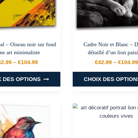
choisies
choisies
sur
sur
la
la
page
page
du
du
al – Oiseau noir sur fond
Cadre Noir et Blanc – D
produit
produit
ne art minimaliste
détaillé d’un lion pais
42.99
–
€
104.99
€
42.99
–
€
104.99
Plage de prix : €42.99 à €104.99
Plage de
X DES OPTIONS
CHOIX DES OPTION
Ce
Ce
produit
produit
a
a
plusieurs
plusieurs
variations.
variations
Les
Les