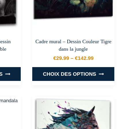
choisies
sur
la
page
du
essin
Cadre mural – Dessin Couleur Tigre
produit
ible
dans la jungle
€
29.99
–
€
142.99
 prix : €42.99 à €104.99
Plage de prix : €29.99 
S
CHOIX DES OPTIONS
Ce
produit
a
plusieurs
.
variations.
Les