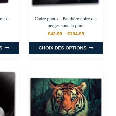
rêt de
Cadre photo – Panthère noire des
neiges sous la pluie
€
42.99
–
€
104.99
 prix : €29.99 à €142.99
Plage de prix : €42.99 
S
CHOIX DES OPTIONS
Ce
produit
a
plusieurs
.
variations.
Les
options
peuvent
être