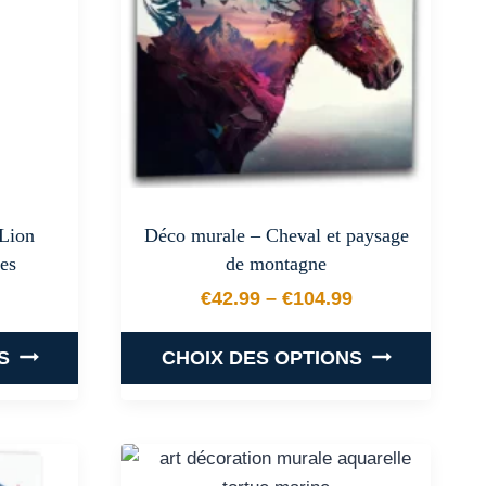
options
peuvent
être
choisies
sur
la
page
du
 Lion
Déco murale – Cheval et paysage
produit
es
de montagne
€
42.99
–
€
104.99
 prix : €29.99 à €142.99
Plage de prix : €42.99 
S
CHOIX DES OPTIONS
Ce
produit
a
plusieurs