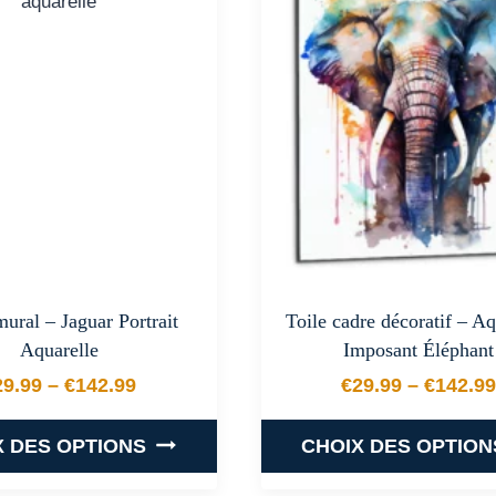
variations.
variations
Les
Les
options
options
peuvent
peuvent
être
être
choisies
choisies
sur
sur
la
la
page
page
du
du
ural – Jaguar Portrait
Toile cadre décoratif – Aq
produit
produit
Aquarelle
Imposant Éléphant
29.99
–
€
142.99
€
29.99
–
€
142.99
Plage de prix : €29.99 à €142.99
Plage de
X DES OPTIONS
CHOIX DES OPTION
Ce
Ce