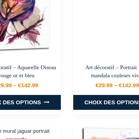
options
options
peuvent
peuvent
être
être
choisies
choisies
sur
sur
la
la
page
page
du
du
oratif – Aquarelle Oiseau
Art décoratif – Portrait
produit
produit
rouge or et bleu
mandala couleurs viv
29.99
–
€
142.99
€
29.99
–
€
142.99
Plage de prix : €29.99 à €142.99
Plage de
X DES OPTIONS
CHOIX DES OPTION
Ce
Ce
produit
produit
a
a
plusieurs
plusieurs