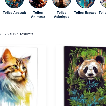
Toiles Abstrait
Toiles
Toiles
Toiles Espace
Toil
Animaux
Asiatique
Trié
61–75 sur 89 résultats
du
plus
récent
au
plus
ancien