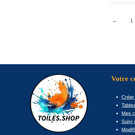
←
1
Votre 
Créer
Table
Mes 
Suivi
Modif