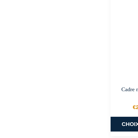
Cadre m
€
CHOI