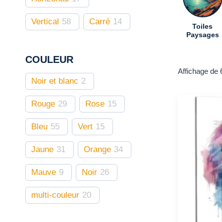
Vertical
58
Carré
14
Toiles
Paysages
COULEUR
Affichage de 
Noir et blanc
2
Rouge
29
Rose
15
Bleu
55
Vert
15
Jaune
31
Orange
34
Mauve
9
Noir
26
multi-couleur
20