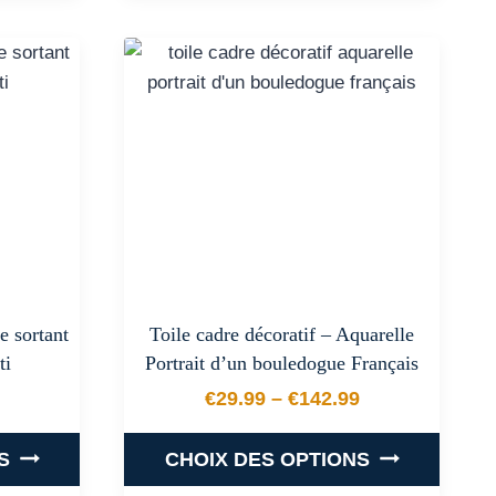
produit
a
plusieurs
.
variations.
Les
options
peuvent
être
choisies
sur
la
e sortant
Toile cadre décoratif – Aquarelle
page
ti
Portrait d’un bouledogue Français
du
€
29.99
–
€
142.99
produit
 prix : €29.99 à €142.99
Plage de prix : €29.99 
S
CHOIX DES OPTIONS