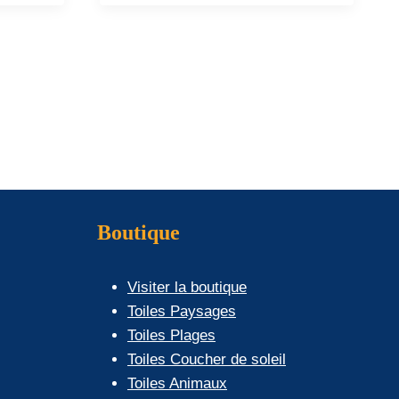
Ce
produit
a
plusieurs
.
variations.
Les
options
peuvent
être
choisies
Boutique
sur
la
Visiter la boutique
page
Toiles Paysages
du
Toiles Plages
produit
Toiles Coucher de soleil
Toiles Animaux