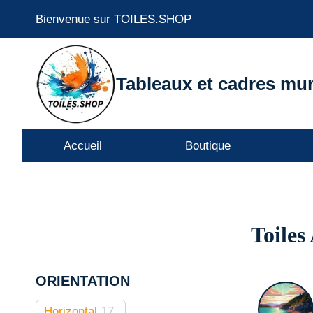
Aller
Bienvenue sur TOILES.SHOP
au
contenu
Tableaux et cadres mur
Accueil
Boutique
Toile
ORIENTATION
Horizontal
17