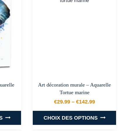
.
variations.
Les
options
peuvent
être
choisies
sur
la
page
du
uarelle
Art décoration murale – Aquarelle
produit
Tortue marine
€
29.99
–
€
142.99
 prix : €29.99 à €142.99
Plage de prix : €29.99 
S
CHOIX DES OPTIONS
Ce