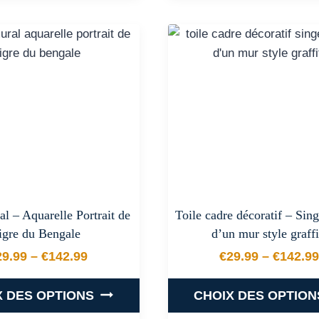
produit
produit
a
a
plusieurs
plusieurs
variations.
variations
Les
Les
options
options
peuvent
peuvent
être
être
choisies
choisies
sur
sur
la
la
l – Aquarelle Portrait de
Toile cadre décoratif – Sing
page
page
tigre du Bengale
d’un mur style graffi
du
du
29.99
–
€
142.99
€
29.99
–
€
142.99
produit
produit
Plage de prix : €29.99 à €142.99
Plage de
X DES OPTIONS
CHOIX DES OPTION