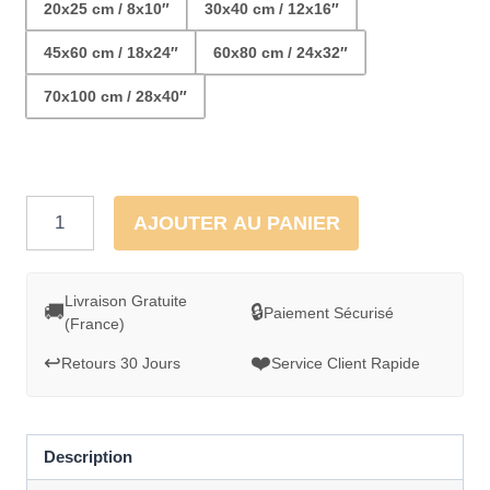
20x25 cm / 8x10″
30x40 cm / 12x16″
45x60 cm / 18x24″
60x80 cm / 24x32″
70x100 cm / 28x40″
quantité
AJOUTER AU PANIER
de
Cadre
mural
Livraison Gratuite
🚚
🔒
Paiement Sécurisé
(France)
-
Dessin
↩️
❤️
Retours 30 Jours
Service Client Rapide
Couleur
Tigre
dans
Description
la