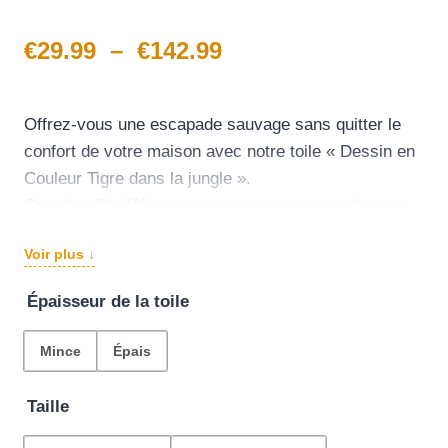
Plage
€
29.99
–
€
142.99
de
prix :
Offrez-vous une escapade sauvage sans quitter le
confort de votre maison avec notre toile « Dessin en
€29.99
Couleur Tigre dans la jungle ».
à
Ce splendide félin aux yeux perçants vous observe
depuis la verdure luxuriante de la jungle, apportant
€142.99
Voir plus ↓
une dose instantanée d’aventure et de beauté
naturelle à votre intérieur.
Épaisseur de la toile
N’attendez plus, laissez le tigre rugir sur votre mur !
Mince
Épais
Taille