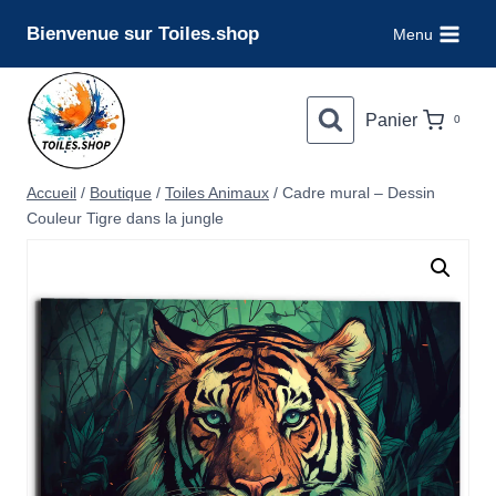
Aller
Bienvenue sur Toiles.shop
Menu
au
contenu
Panier
0
Accueil
/
Boutique
/
Toiles Animaux
/
Cadre mural – Dessin
Couleur Tigre dans la jungle