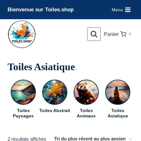
Aller
Bienvenue sur Toiles.shop
Menu
au
contenu
Panier
0
Toiles Asiatique
Toiles
Toiles Abstrait
Toiles
Toiles
To
Paysages
Animaux
Asiatique
Trié
2 résultats affichés