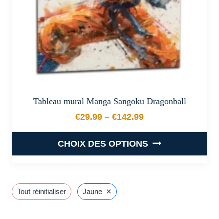
la
page
du
produit
Tableau mural Manga Sangoku Dragonball
€
29.99
–
€
142.99
Plage de prix : €29.99 à €
CHOIX DES OPTIONS
Ce
produit
a
×
Tout réinitialiser
Jaune
plusieurs
variations.