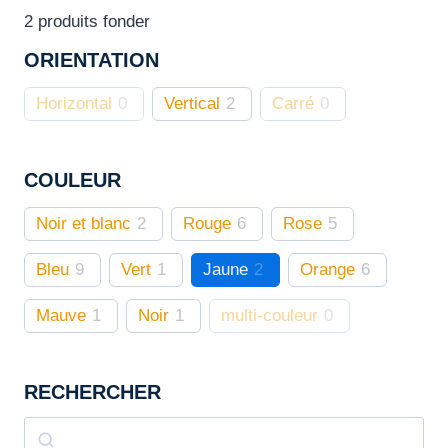
Les
2
produits fonder
options
ORIENTATION
peuvent
être
Horizontal
0
Vertical
2
Carré
0
choisies
sur
COULEUR
la
page
Noir et blanc
2
Rouge
6
Rose
5
du
produit
Bleu
9
Vert
1
Jaune
2
Orange
6
Mauve
1
Noir
1
multi-couleur
0
RECHERCHER
Rechercher