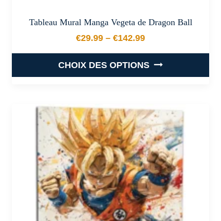
Tableau Mural Manga Vegeta de Dragon Ball
€
29.99
–
€
142.99
Plage de prix : €29.99 à €
CHOIX DES OPTIONS
Ce
produit
a
plusieurs
variations.
Les
options
peuvent
être
choisies
sur