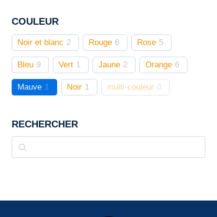
sur
COULEUR
la
page
Noir et blanc
2
Rouge
6
Rose
5
du
produit
Bleu
9
Vert
1
Jaune
2
Orange
6
Mauve
1
Noir
1
multi-couleur
0
RECHERCHER
Rechercher