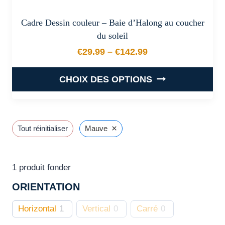
Cadre Dessin couleur – Baie d’Halong au coucher
du soleil
€
29.99
–
€
142.99
Plage de prix : €29.99 à €
CHOIX DES OPTIONS
Ce
produit
a
×
Tout réinitialiser
Mauve
plusieurs
variations.
Les
1
produit fonder
options
ORIENTATION
peuvent
être
Horizontal
1
Vertical
0
Carré
0
choisies