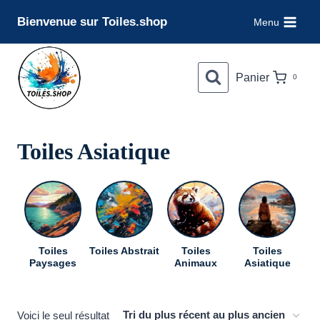
Aller
Bienvenue sur Toiles.shop
Menu
au
contenu
Panier
0
Toiles Asiatique
Toiles
Toiles Abstrait
Toiles
Toiles
To
Paysages
Animaux
Asiatique
Voici le seul résultat