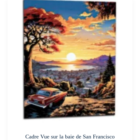
a
plusieurs
variations.
Les
options
peuvent
être
choisies
sur
la
page
du
produit
Cadre Vue sur la baie de San Francisco