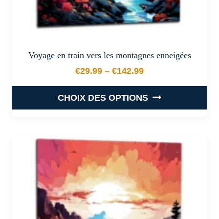
produit
Voyage en train vers les montagnes enneigées
€
29.99
–
€
142.99
Plage de prix : €29.99 à €
CHOIX DES OPTIONS
Ce
produit
a
plusieurs
variations.
Les
options
peuvent