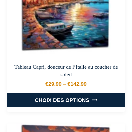
sur
la
page
du
produit
Tableau Capri, douceur de l’Italie au coucher de
soleil
€
29.99
–
€
142.99
Plage de prix : €29.99 à €
CHOIX DES OPTIONS
Ce
produit
a