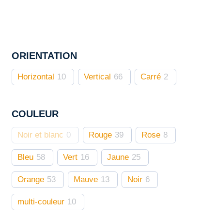
peuvent
être
choisies
sur
ORIENTATION
la
page
Horizontal
10
Vertical
66
Carré
2
du
produit
COULEUR
Noir et blanc
0
Rouge
39
Rose
8
Bleu
58
Vert
16
Jaune
25
Orange
53
Mauve
13
Noir
6
multi-couleur
10