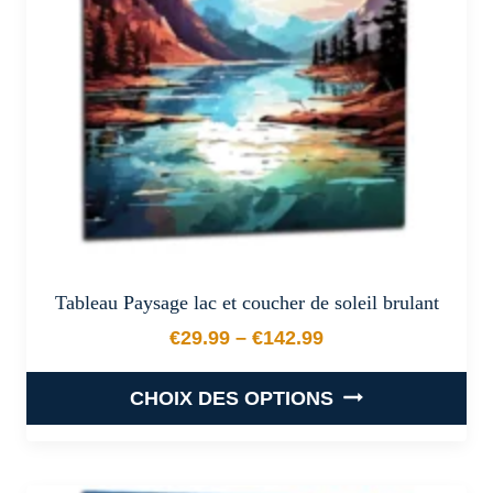
être
choisies
sur
la
page
du
produit
Tableau Paysage lac et coucher de soleil brulant
€
29.99
–
€
142.99
Plage de prix : €29.99 à €
CHOIX DES OPTIONS
Ce
produit