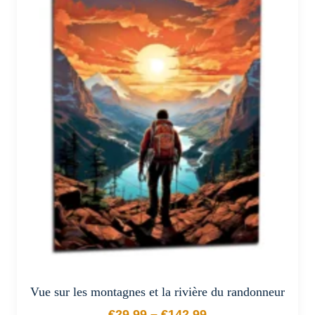
plusieurs
variations.
Les
options
peuvent
être
choisies
sur
la
page
du
produit
Vue sur les montagnes et la rivière du randonneur
€
29.99
–
€
142.99