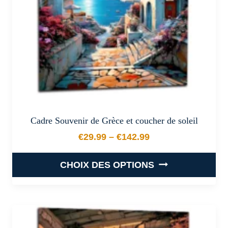
sur
la
page
du
produit
Cadre Souvenir de Grèce et coucher de soleil
€
29.99
–
€
142.99
Plage de prix : €29.99 à €
CHOIX DES OPTIONS
Ce
produit
a
plusieurs