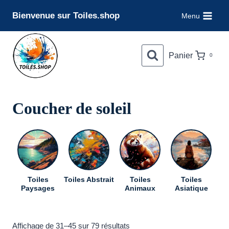
Aller
Bienvenue sur Toiles.shop
Menu
au
contenu
Panier
0
Coucher de soleil
Toiles
Toiles Abstrait
Toiles
Toiles
To
Paysages
Animaux
Asiatique
Trié
Affichage de 31–45 sur 79 résultats