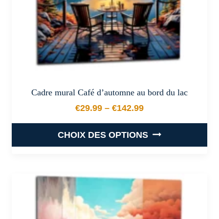
page
du
produit
Cadre mural Café d’automne au bord du lac
€
29.99
–
€
142.99
Plage de prix : €29.99 à €
CHOIX DES OPTIONS
Ce
produit
a
plusieurs
variations.
Les