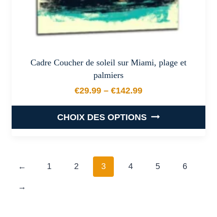
produit
Cadre Coucher de soleil sur Miami, plage et
palmiers
€
29.99
–
€
142.99
Plage de prix : €29.99 à €
CHOIX DES OPTIONS
Ce
produit
a
←
1
2
3
4
5
6
plusieurs
→
variations.
Les
options