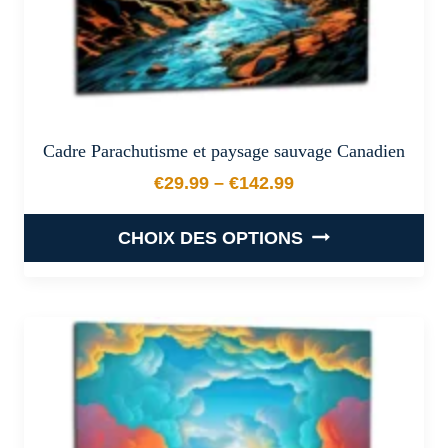
du
produit
Cadre Parachutisme et paysage sauvage Canadien
€
29.99
–
€
142.99
Plage de prix : €29.99 à €
CHOIX DES OPTIONS
Ce
produit
a
plusieurs
variations.
Les
options