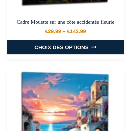
Cadre Mouette sur une côte accidentée fleurie
€
29.99
–
€
142.99
Plage de prix : €29.99 à €
CHOIX DES OPTIONS
Ce
produit
a
plusieurs
variations.
Les
options
peuvent
être
choisies