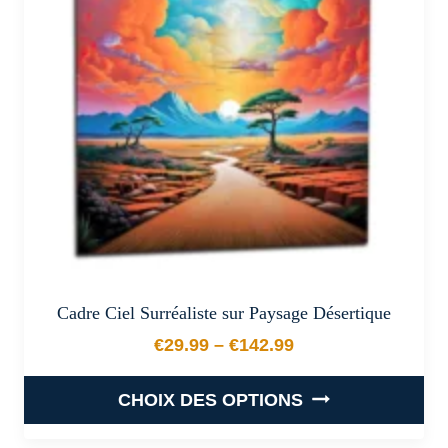
peuvent
être
choisies
sur
la
page
du
produit
Cadre Ciel Surréaliste sur Paysage Désertique
€
29.99
–
€
142.99
Plage de prix : €29.99 à €
CHOIX DES OPTIONS
Ce