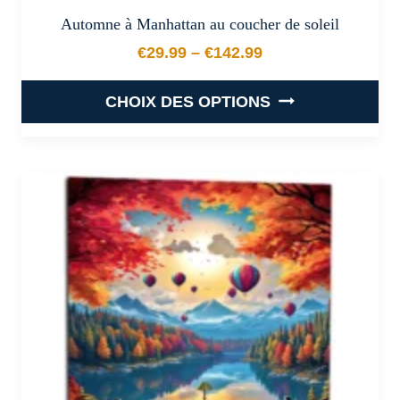
Automne à Manhattan au coucher de soleil
€
29.99
–
€
142.99
Plage de prix : €29.99 à €
CHOIX DES OPTIONS
Ce
produit
a
plusieurs
variations.
Les
options
peuvent
être
choisies
sur
la