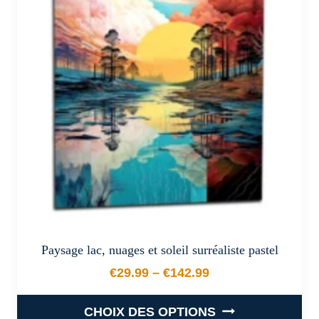
options
peuvent
être
choisies
sur
la
page
du
produit
Paysage lac, nuages et soleil surréaliste pastel
€
29.99
–
€
142.99
Plage de prix : €29.99 à €
CHOIX DES OPTIONS