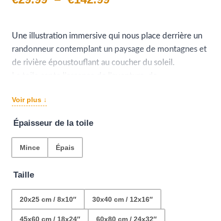
de
prix :
Une illustration immersive qui nous place derrière un
randonneur contemplant un paysage de montagnes et
€29.99
de rivière époustouflant au coucher du soleil.
à
La toile capte l’essence de l’aventure, de
l’émerveillement et de la solitude dans la nature tout
€142.99
Voir plus ↓
en nous amenant sur un point de vue qui fait rêver et
fera rêver vos invités si vous accrochez cette œuvre
Épaisseur de la toile
sur votre mur.
Mince
Épais
Taille
20x25 cm / 8x10″
30x40 cm / 12x16″
45x60 cm / 18x24″
60x80 cm / 24x32″