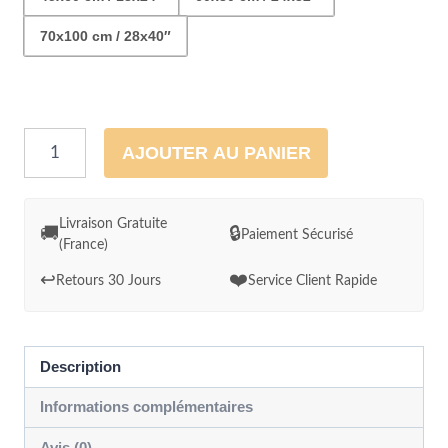
70x100 cm / 28x40″
quantité
AJOUTER AU PANIER
de
Vue
sur
Livraison Gratuite
🚚
🔒
Paiement Sécurisé
(France)
les
montagnes
↩️
❤️
Retours 30 Jours
Service Client Rapide
et
la
rivière
Description
du
Informations complémentaires
randonneur
Avis (0)