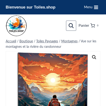
Aller
Bienvenue sur Toiles.shop
Menu
au
contenu
Panier
0
Accueil
/
Boutique
/
Toiles Paysages
/
Montagnes
/
Vue sur les
montagnes et la rivière du randonneur