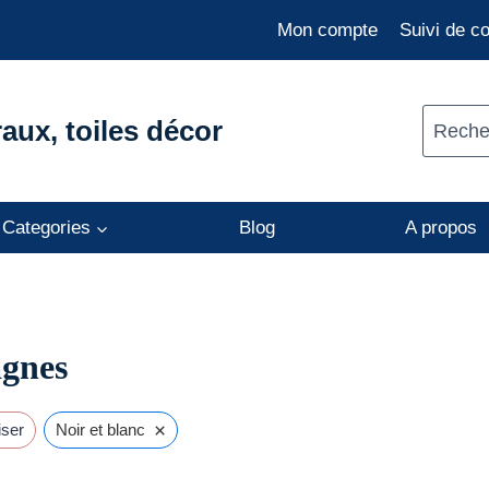
Mon compte
Suivi de 
aux, toiles décor
Recher
Categories
Blog
A propos
gnes
×
iser
Noir et blanc