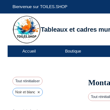
Aller
Bienvenue sur TOILES.SHOP
au
contenu
Tableaux et cadres mur
Accueil
Boutique
Monta
Tout réinitialiser
×
Noir et blanc
Tout réinitial