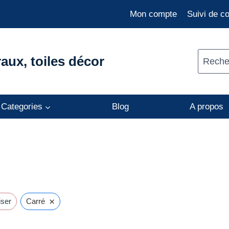
Mon compte
Suivi de 
aux, toiles décor
Recher
Categories
Blog
A propos
×
iser
Carré