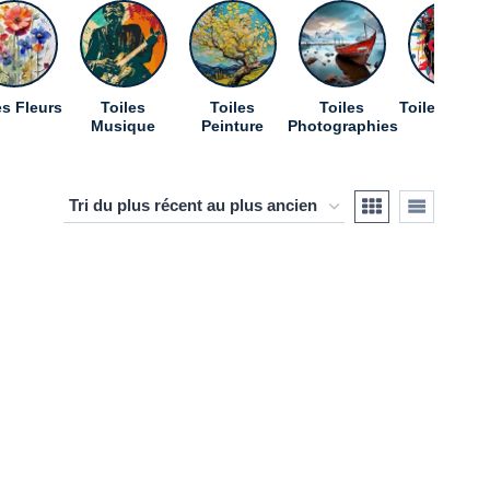
es Fleurs
Toiles
Toiles
Toiles
Toiles Pop A
Musique
Peinture
Photographies