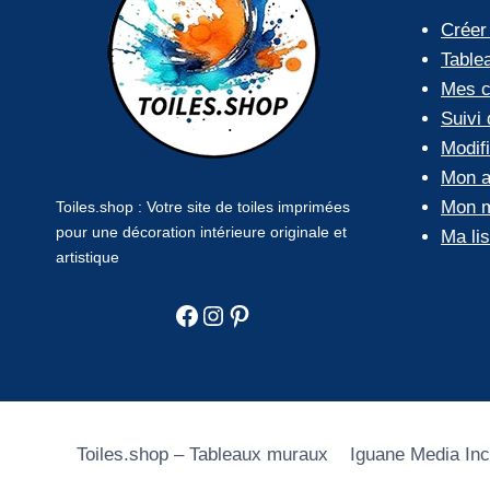
Créer
Table
Mes 
Suivi
Modif
Mon a
Mon m
Toiles.shop : Votre site de toiles imprimées
pour une décoration intérieure originale et
Ma li
artistique
Facebook
Instagram
Pinterest
Toiles.shop – Tableaux muraux
Iguane Media In