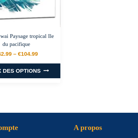
wai Paysage tropical Ile
du pacifique
42.99
–
€
104.99
Plage de prix : €42.99 à €104.99
X DES OPTIONS
Ce
produit
a
plusieurs
variations.
Les
compte
A propos
options