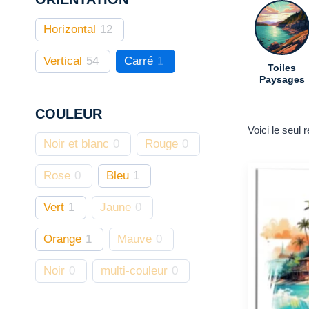
Horizontal
12
Vertical
54
Carré
1
Toiles
Paysages
COULEUR
Voici le seul r
Noir et blanc
0
Rouge
0
Rose
0
Bleu
1
Vert
1
Jaune
0
Orange
1
Mauve
0
Noir
0
multi-couleur
0