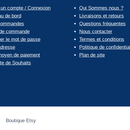
peuvent
 un compte / Connexion
Qui Sommes nous ?
être
au de bord
Livraisons et retours
choisies
commandes
Questions fréquentes
sur
 de commande
Nous contacter
la
ier le mot de passe
Termes et conditions
page
dresse
Politique de confidential
du
oyen de paiement
Plan de site
produit
ste de Souhaits
c
Boutique Etsy