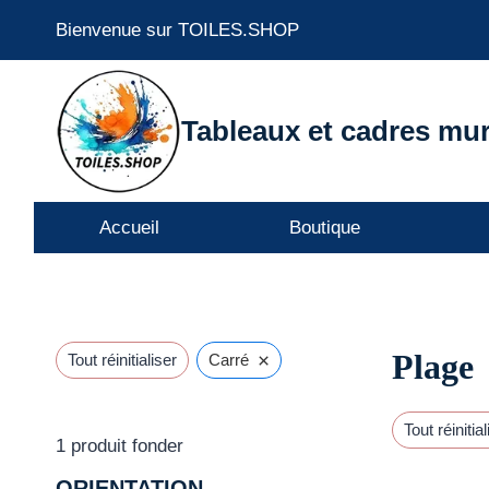
Aller
Bienvenue sur TOILES.SHOP
au
contenu
Tableaux et cadres mur
Accueil
Boutique
Plage
×
Tout réinitialiser
Carré
Tout réinitial
1
produit fonder
ORIENTATION