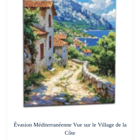
variations.
Les
options
peuvent
être
choisies
sur
la
page
du
produit
Évasion Méditerranéenne Vue sur le Village de la
Côte