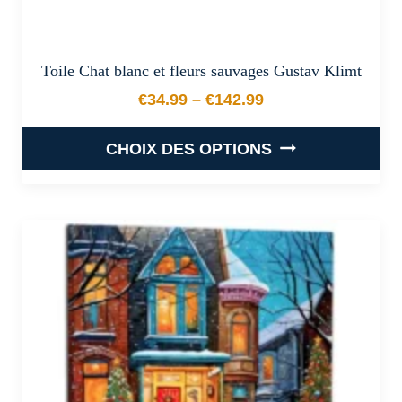
Toile Chat blanc et fleurs sauvages Gustav Klimt
€
34.99
–
€
142.99
Plage de prix : €34.99 à €
CHOIX DES OPTIONS
Ce
produit
a
plusieurs
variations.
Les
options
peuvent
être
choisies