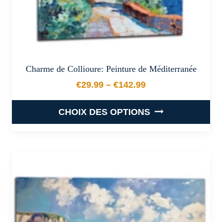
du
produit
Charme de Collioure: Peinture de Méditerranée
€
29.99
–
€
142.99
Plage de prix : €29.99 à €
CHOIX DES OPTIONS
Ce
produit
a
plusieurs
variations.
Les
options