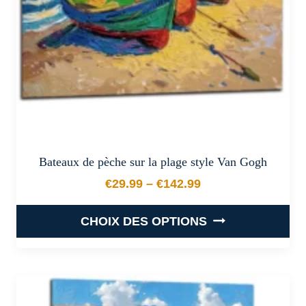
sur
la
page
du
produit
Bateaux de pèche sur la plage style Van Gogh
€
29.99
–
€
142.99
Plage de prix : €29.99 à €
CHOIX DES OPTIONS
Ce
produit
a
plusieurs