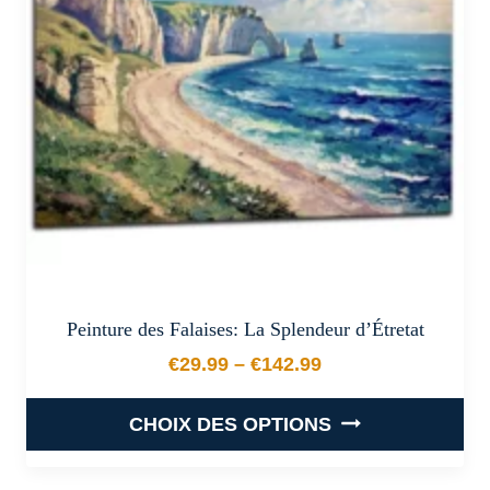
peuvent
être
choisies
sur
la
page
du
produit
Peinture des Falaises: La Splendeur d’Étretat
€
29.99
–
€
142.99
Plage de prix : €29.99 à €
CHOIX DES OPTIONS
Ce