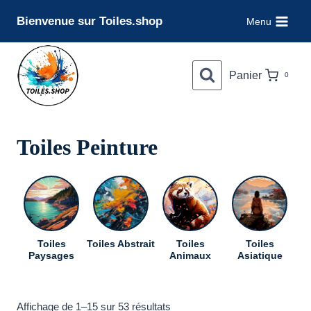
Aller
Bienvenue sur Toiles.shop
Menu
au
contenu
Panier
0
Toiles Peinture
Toiles
Toiles Abstrait
Toiles
Toiles
To
Paysages
Animaux
Asiatique
Trié
Affichage de 1–15 sur 53 résultats