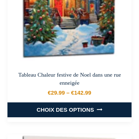
sur
la
page
du
produit
Tableau Chaleur festive de Noel dans une rue
enneigée
€
29.99
–
€
142.99
Plage de prix : €29.99 à €
CHOIX DES OPTIONS
Ce
produit
a