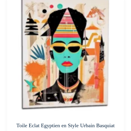
plusieurs
variations.
Les
options
peuvent
être
choisies
sur
la
page
du
produit
Toile Eclat Egyptien en Style Urbain Basquiat