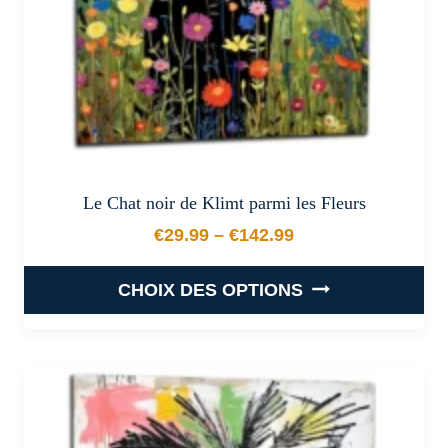
la
page
du
produit
Le Chat noir de Klimt parmi les Fleurs
€
29.99
–
€
142.99
Plage de prix : €29.99 à €
CHOIX DES OPTIONS
Ce
produit
a
plusieurs
variations.