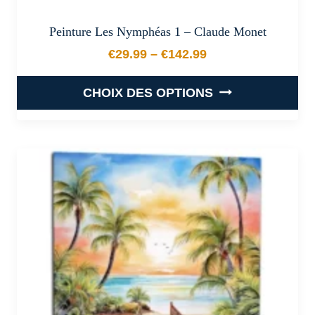
Peinture Les Nymphéas 1 – Claude Monet
€
29.99
–
€
142.99
Plage de prix : €29.99 à €
CHOIX DES OPTIONS
Ce
produit
a
plusieurs
variations.
Les
options
peuvent
être
choisies
sur