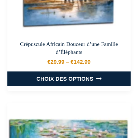
du
produit
Crépuscule Africain Douceur d’une Famille
d’Éléphants
€
29.99
–
€
142.99
Plage de prix : €29.99 à €
CHOIX DES OPTIONS
Ce
produit
a
plusieurs
variations.
Les