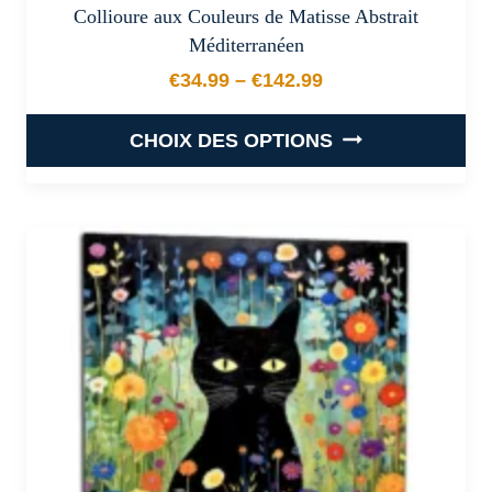
Collioure aux Couleurs de Matisse Abstrait
Méditerranéen
€
34.99
–
€
142.99
Plage de prix : €34.99 à €
CHOIX DES OPTIONS
Ce
produit
a
plusieurs
variations.
Les
options
peuvent
être
choisies
sur