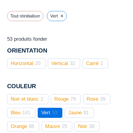
Les
options
×
Tout réinitialiser
Vert
peuvent
être
choisies
53
produits fonder
sur
ORIENTATION
la
page
Horizontal
20
Vertical
32
Carré
1
du
produit
COULEUR
Noir et blanc
2
Rouge
79
Rose
39
Bleu
141
Vert
53
Jaune
81
Orange
88
Mauve
25
Noir
38