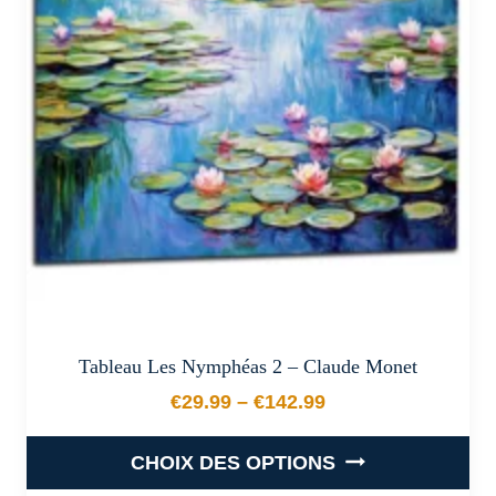
options
peuvent
être
choisies
sur
la
page
du
produit
Tableau Les Nymphéas 2 – Claude Monet
€
29.99
–
€
142.99
Plage de prix : €29.99 à €
CHOIX DES OPTIONS