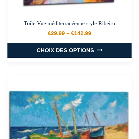
Toile Vue méditerranéenne style Ribeiro
€
29.99
–
€
142.99
Plage de prix : €29.99 à €
CHOIX DES OPTIONS
Ce
produit
a
plusieurs
variations.
Les
options
peuvent
être
choisies