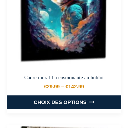
être
choisies
sur
la
page
du
produit
Cadre mural La cosmonaute au hublot
€
29.99
–
€
142.99
Plage de prix : €29.99 à €
CHOIX DES OPTIONS
Ce
produit