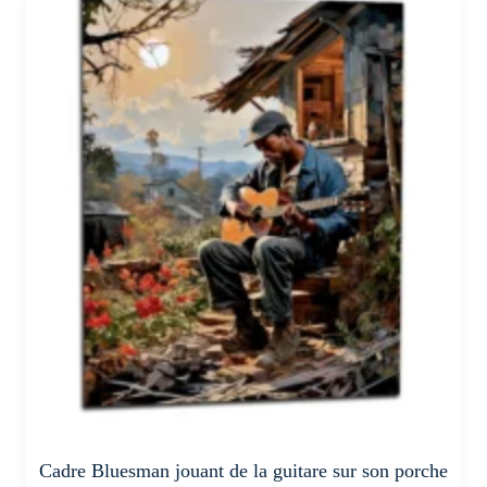
a
plusieurs
variations.
Les
options
peuvent
être
choisies
sur
la
page
du
produit
Cadre Bluesman jouant de la guitare sur son porche