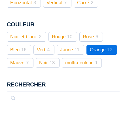
être
Horizontal
3
Vertical
7
Carré
2
choisies
sur
COULEUR
la
page
Noir et blanc
2
Rouge
10
Rose
6
du
produit
Bleu
16
Vert
4
Jaune
11
Orange
12
Mauve
7
Noir
13
multi-couleur
9
RECHERCHER
Rechercher