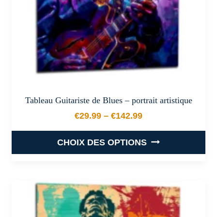
la
page
du
produit
Tableau Guitariste de Blues – portrait artistique
€
29.99
–
€
142.99
Plage de prix : €29.99 à €
CHOIX DES OPTIONS
Ce
produit
a
plusieurs
variations.