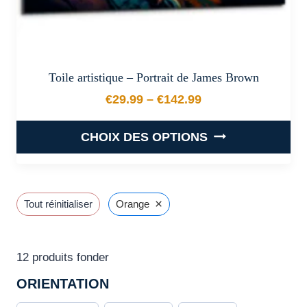
produit
Toile artistique – Portrait de James Brown
€
29.99
–
€
142.99
Plage de prix : €29.99 à €
CHOIX DES OPTIONS
Ce
produit
a
×
Tout réinitialiser
Orange
plusieurs
variations.
Les
12
produits fonder
options
ORIENTATION
peuvent