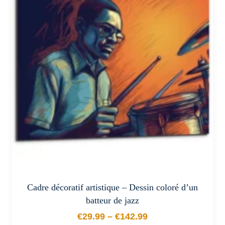
Les
options
peuvent
être
choisies
sur
la
page
du
produit
Cadre décoratif artistique – Dessin coloré d’un
batteur de jazz
€
29.99
–
€
142.99
Plage de prix : €29.99 à €