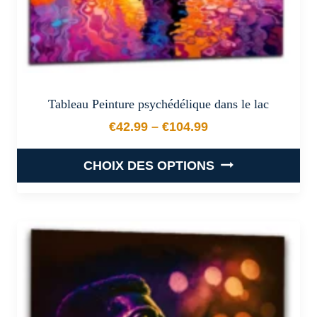
du
produit
Tableau Peinture psychédélique dans le lac
€
42.99
–
€
104.99
Plage de prix : €42.99 à €
CHOIX DES OPTIONS
Ce
produit
a
plusieurs
variations.
Les
options