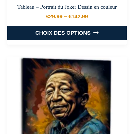
Tableau – Portrait du Joker Dessin en couleur
€
29.99
–
€
142.99
Plage de prix : €29.99 à €
CHOIX DES OPTIONS
Ce
produit
a
plusieurs
variations.
Les
options
peuvent
être
choisies
sur
la