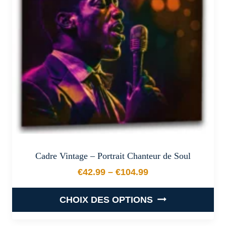
peuvent
être
choisies
sur
la
page
du
produit
Cadre Vintage – Portrait Chanteur de Soul
€
42.99
–
€
104.99
Plage de prix : €42.99 à €
CHOIX DES OPTIONS
Ce