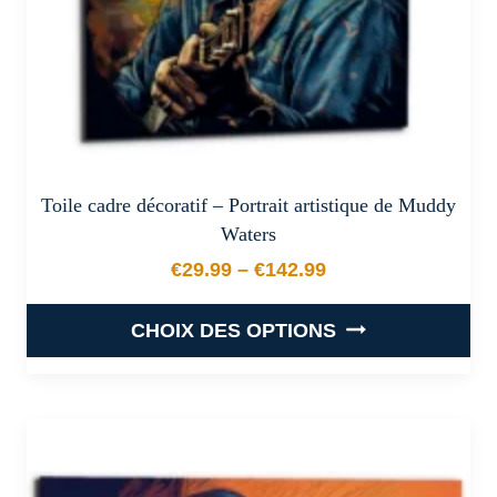
page
du
produit
Toile cadre décoratif – Portrait artistique de Muddy
Waters
€
29.99
–
€
142.99
Plage de prix : €29.99 à €
CHOIX DES OPTIONS
Ce
produit
a
plusieurs
variations.