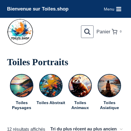
Aller
Bienvenue sur Toiles.shop
Menu
au
contenu
Panier
0
Toiles Portraits
Toiles
Toiles Abstrait
Toiles
Toiles
To
Paysages
Animaux
Asiatique
Trié
12 résultats affichés