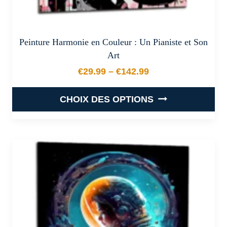
Peinture Harmonie en Couleur : Un Pianiste et Son
Art
€
29.99
–
€
142.99
Plage de prix : €29.99 à €
CHOIX DES OPTIONS
Ce
produit
a
plusieurs
variations.
Les
options
peuvent