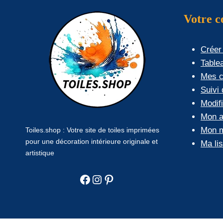
Votre 
Créer
Table
Mes 
Suivi
Modif
Mon a
Mon m
Toiles.shop : Votre site de toiles imprimées
pour une décoration intérieure originale et
Ma li
artistique
Facebook
Instagram
Pinterest