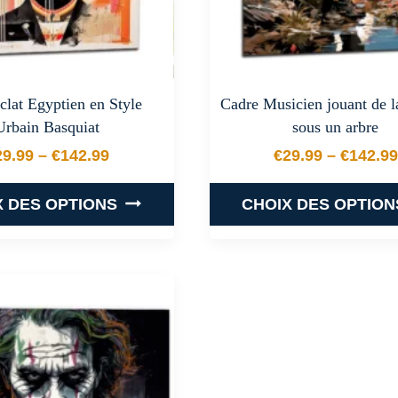
clat Egyptien en Style
Cadre Musicien jouant de l
Urbain Basquiat
sous un arbre
29.99
–
€
142.99
€
29.99
–
€
142.99
Plage de prix : €29.99 à €142.99
Plage de
X DES OPTIONS
CHOIX DES OPTION
Ce
Ce
produit
produit
a
a
plusieurs
plusieurs
variations.
variations
Les
Les
options
options