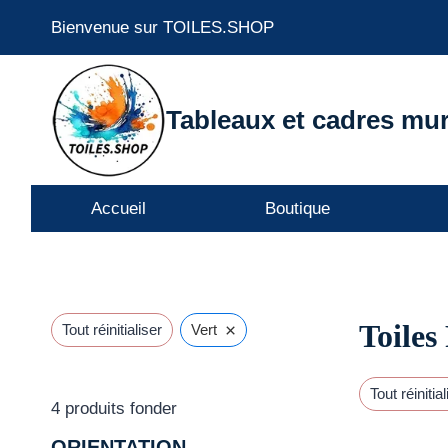
Aller
Bienvenue sur TOILES.SHOP
au
contenu
Tableaux et cadres mur
Accueil
Boutique
Toiles
×
Tout réinitialiser
Vert
Tout réinitial
4
produits fonder
ORIENTATION