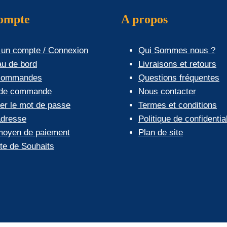
Les
compte
A propos
options
peuvent
 un compte / Connexion
Qui Sommes nous ?
être
au de bord
Livraisons et retours
choisies
commandes
Questions fréquentes
sur
 de commande
Nous contacter
la
ier le mot de passe
Termes et conditions
page
dresse
Politique de confidential
du
oyen de paiement
Plan de site
produit
ste de Souhaits