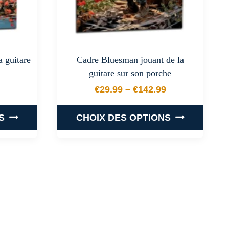
a guitare
Cadre Bluesman jouant de la
guitare sur son porche
€
29.99
–
€
142.99
 prix : €29.99 à €142.99
Plage de prix : €29.99 
S
CHOIX DES OPTIONS
Ce
produit
a
plusieurs
.
variations.
Les
options