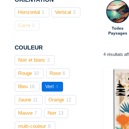
Horizontal
1
Vertical
3
Carré
0
Toiles
Paysages
COULEUR
4 résultats af
Noir et blanc
2
Rouge
10
Rose
6
Bleu
16
Vert
4
Jaune
11
Orange
12
Mauve
7
Noir
13
multi-couleur
9