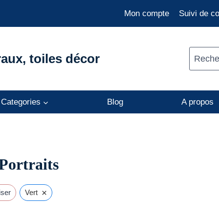
Mon compte
Suivi de 
aux, toiles décor
Recher
Categories
Blog
A propos
 Portraits
×
iser
Vert