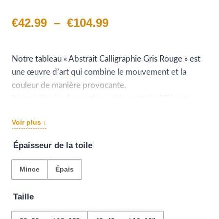
Noté
1
5.00
sur 5 basé
Plage
€
42.99
–
€
104.99
sur
notation
client
de
prix :
Notre tableau « Abstrait Calligraphie Gris Rouge » est
une œuvre d’art qui combine le mouvement et la
€42.99
couleur de manière provocante.
à
Les motifs circulaires et courbés sont de différentes
tailles, peints en rouge, noir et orange, et donnent une
€104.99
Voir plus ↓
impression de mouvement intense sur le fond gris.
Cette œuvre d’art est un moyen puissant d’ajouter de
Épaisseur de la toile
l’énergie et de l’intensité à votre espace de vie ou de
travail.
Mince
Épais
Taille