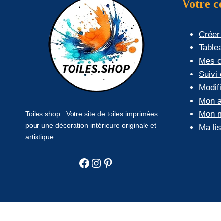
Votre 
Créer
Table
Mes 
Suivi
Modif
Mon a
Mon m
Toiles.shop : Votre site de toiles imprimées
pour une décoration intérieure originale et
Ma li
artistique
Facebook
Instagram
Pinterest