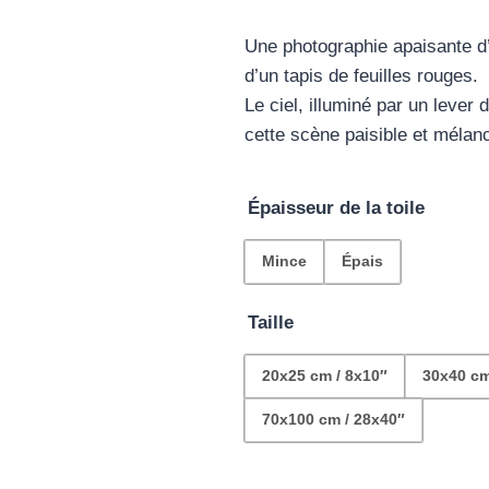
d
Une photographie apaisante d’
pr
d’un tapis de feuilles rouges.
€2
Le ciel, illuminé par un lever
cette scène paisible et mélanc
à
€1
Épaisseur de la toile
Mince
Épais
Taille
20x25 cm / 8x10″
30x40 cm
70x100 cm / 28x40″