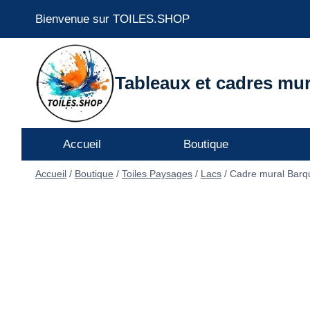
Aller
Bienvenue sur TOILES.SHOP
au
contenu
Tableaux et cadres mur
Accueil
Boutique
Accueil
/
Boutique
/
Toiles Paysages
/
Lacs
/
Cadre mural Barq