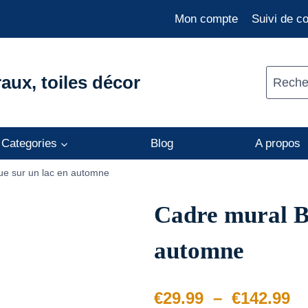
Mon compte
Suivi de 
aux, toiles décor
Recher
Categories
Blog
A propos
ue sur un lac en automne
Cadre mural B
automne
Pl
€
29.99
–
€
142.99