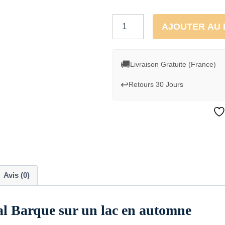
quantité
AJOUTER AU 
de
Cadre
mural
🚚
Livraison Gratuite (France)
Barque
↩️
Retours 30 Jours
sur
un
lac
en
automne
Avis (0)
al Barque sur un lac en automne