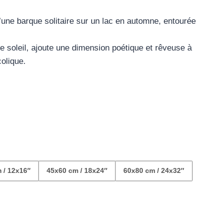
e
une barque solitaire sur un lac en automne, entourée
ix :
9.99
 de soleil, ajoute une dimension poétique et rêveuse à
olique.
42.99
 / 12x16″
45x60 cm / 18x24″
60x80 cm / 24x32″