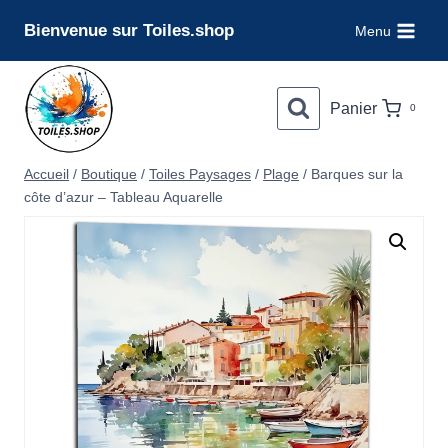
Aller
Bienvenue sur Toiles.shop
Menu
au
contenu
Panier
0
Accueil
/
Boutique
/
Toiles Paysages
/
Plage
/
Barques sur la
côte d’azur – Tableau Aquarelle