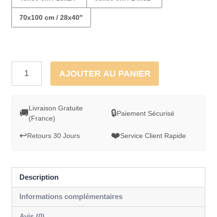
70x100 cm / 28x40″
quantité
AJOUTER AU PANIER
de
Barques
sur
Livraison Gratuite
🚚
🔒
Paiement Sécurisé
(France)
la
côte
↩️
❤️
Retours 30 Jours
Service Client Rapide
d'azur
-
Tableau
Description
Aquarelle
Informations complémentaires
Avis (0)