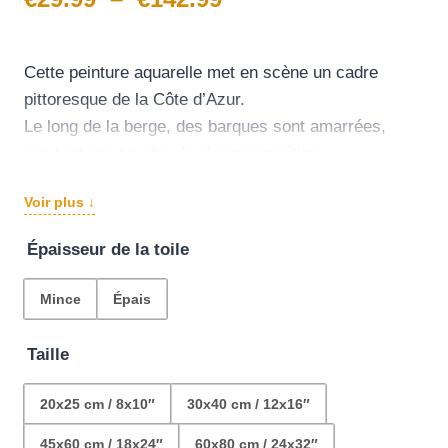
de
prix :
Cette peinture aquarelle met en scène un cadre
pittoresque de la Côte d’Azur.
€29.99
Le long de la berge, des barques sont amarrées,
à
ajoutant une touche de charme maritime.
Un peu plus loin, le village avec ses maisons
€142.99
Voir plus ↓
typiques offre une ambiance chaleureuse et
accueillante.
Épaisseur de la toile
Mince
Épais
Taille
20x25 cm / 8x10″
30x40 cm / 12x16″
45x60 cm / 18x24″
60x80 cm / 24x32″