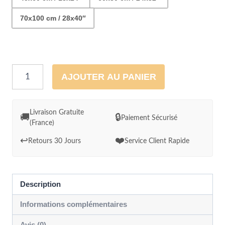
70x100 cm / 28x40″
quantité
AJOUTER AU PANIER
de
Tableau
Border
Livraison Gratuite
🚚
🔒
Paiement Sécurisé
(France)
Collie
Couleurs
↩️
❤️
Retours 30 Jours
Service Client Rapide
Psyché
Description
Informations complémentaires
Avis (0)