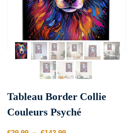
Tableau Border Collie
Couleurs Psyché
Plage
€
29.99
–
€
142.99