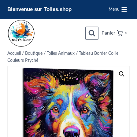
Aller
Bienvenue sur Toiles.shop
Menu
au
contenu
Panier
0
Accueil
/
Boutique
/
Toiles Animaux
/
Tableau Border Collie
Couleurs Psyché