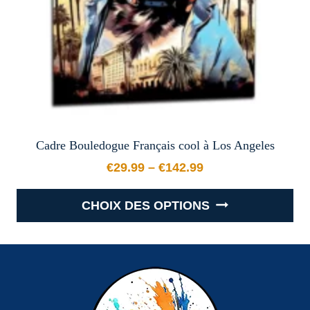
la
page
du
produit
Cadre Bouledogue Français cool à Los Angeles
€
29.99
–
€
142.99
Plage de prix : €29.99 à €
CHOIX DES OPTIONS
Ce
produit
a
plusieurs
variations.