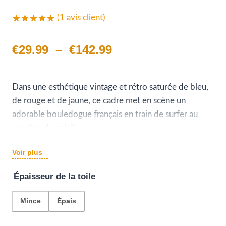
(
1
avis client)
Noté
1
5.00
sur 5 basé
Plage
€
29.99
–
€
142.99
sur
notation
client
de
prix :
Dans une esthétique vintage et rétro saturée de bleu,
de rouge et de jaune, ce cadre met en scène un
€29.99
adorable bouledogue français en train de surfer au
à
coucher du soleil.
Ses lunettes de soleil et l’éclat du soleil descendant à
€142.99
Voir plus ↓
l’horizon font de cette œuvre un condensé de joie et
de liberté.
Épaisseur de la toile
Un mélange d’humour, de vieux poster et de couleur
pour une déco originale et attendrissante.
Mince
Épais