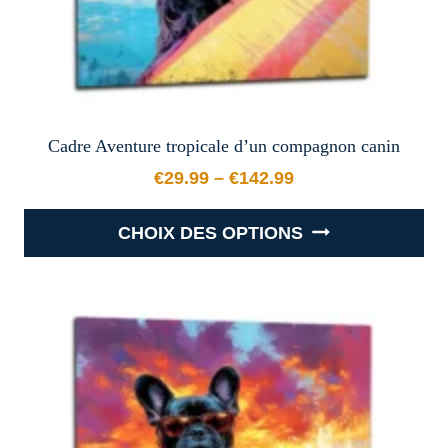
Cadre Aventure tropicale d’un compagnon canin
€
29.99
–
€
142.99
Plage de prix : €29.99 à €
CHOIX DES OPTIONS
Ce
produit
a
plusieurs
variations.
Les
options