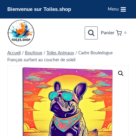
Aller
Bienvenue sur Toiles.shop
Menu
au
contenu
Panier
0
Accueil
/
Boutique
/
Toiles Animaux
/
Cadre Bouledogue
Français surfant au coucher de soleil