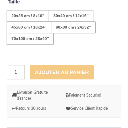
Taille
20x25 cm / 8x10″
30x40 cm / 12x16″
45x60 cm / 18x24″
60x80 cm / 24x32″
70x100 cm / 28x40″
quantité
AJOUTER AU PANIER
de
Cadre
Bouledogue
Livraison Gratuite
🚚
🔒
Paiement Sécurisé
(France)
Français
surfant
↩️
❤️
Retours 30 Jours
Service Client Rapide
au
coucher