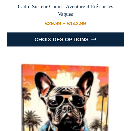
Cadre Surfeur Canin : Aventure d’Été sur les
Vagues
€
29.99
–
€
142.99
Plage de prix : €29.99 à €
CHOIX DES OPTIONS
Ce
produit
a
plusieurs
variations.
Les
options
peuvent
être
choisies
sur