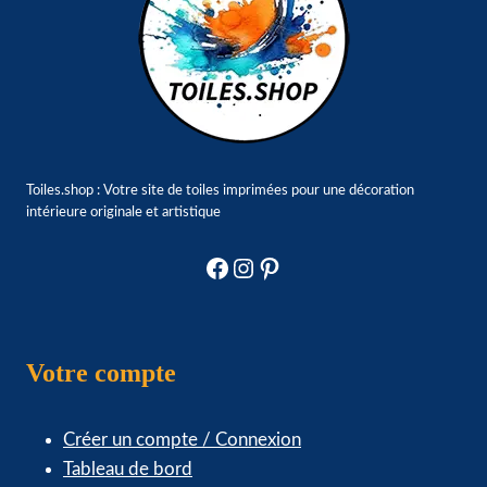
Les
options
peuvent
être
choisies
sur
Toiles.shop : Votre site de toiles imprimées pour une décoration
la
intérieure originale et artistique
page
du
Facebook
Instagram
Pinterest
produit
Votre compte
Créer un compte / Connexion
Tableau de bord