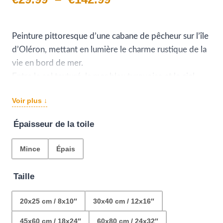
de
prix :
Peinture pittoresque d’une cabane de pêcheur sur l’île
d’Oléron, mettant en lumière le charme rustique de la
€29.99
vie en bord de mer.
à
Entre le sol texturé, la mer bleu turquoise et le ciel
d’azur, cette œuvre est une ode à la simplicité et à la
€142.99
Voir plus ↓
beauté du littoral de la Charente maritime et ses
couleurs iront à merveille sur le mur de votre choix
Épaisseur de la toile
Mince
Épais
Taille
20x25 cm / 8x10″
30x40 cm / 12x16″
45x60 cm / 18x24″
60x80 cm / 24x32″