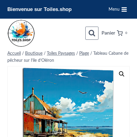
Aller
Bienvenue sur Toiles.shop
Menu
au
contenu
Panier
0
Accueil
/
Boutique
/
Toiles Paysages
/
Plage
/
Tableau Cabane de
pêcheur sur l’ile d’Oléron