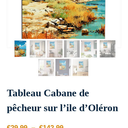
Tableau Cabane de
pêcheur sur l’ile d’Oléron
Plage
€
29.99
–
€
142.99