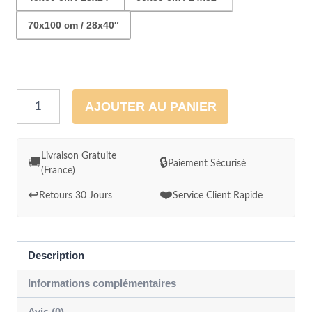
70x100 cm / 28x40″
quantité
AJOUTER AU PANIER
de
Tableau
Cabane
Livraison Gratuite
🚚
🔒
Paiement Sécurisé
(France)
de
pêcheur
↩️
❤️
Retours 30 Jours
Service Client Rapide
sur
l'ile
d'Oléron
Description
Informations complémentaires
Avis (0)