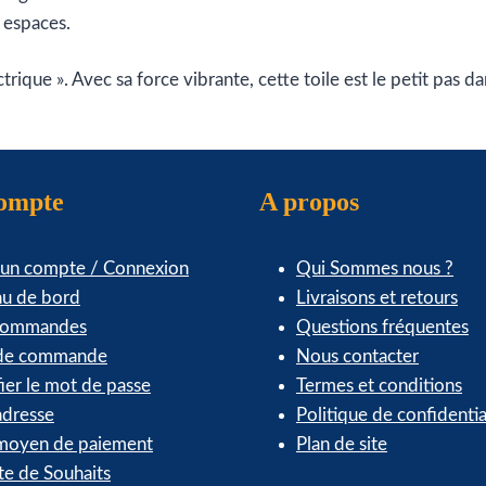
s espaces.
trique ». Avec sa force vibrante, cette toile est le petit pas
compte
A propos
 un compte / Connexion
Qui Sommes nous ?
au de bord
Livraisons et retours
commandes
Questions fréquentes
 de commande
Nous contacter
ier le mot de passe
Termes et conditions
dresse
Politique de confidentia
oyen de paiement
Plan de site
te de Souhaits