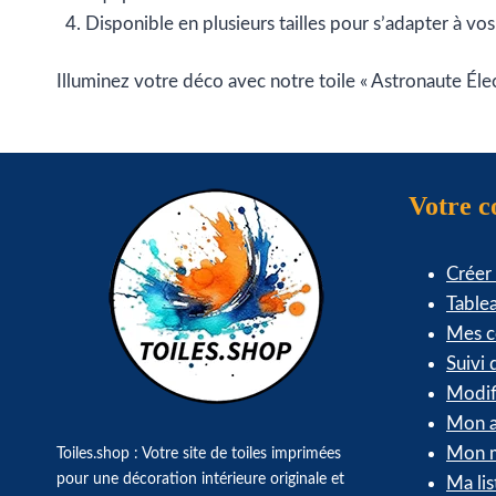
Disponible en plusieurs tailles pour s’adapter à vo
Illuminez votre déco avec notre toile « Astronaute Élec
Votre 
Créer
Table
Mes 
Suivi
Modif
Mon a
Mon m
Toiles.shop : Votre site de toiles imprimées
pour une décoration intérieure originale et
Ma lis