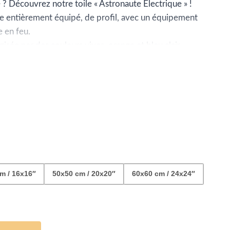
ix :
? Découvrez notre toile « Astronaute Électrique » !
te entièrement équipé, de profil, avec un équipement
2.99
e en feu.
isée par des couleurs vives, orange et bleu clair,
dé blanc-bleu.
04.99
 originale et vibrante pour dynamiser votre déco !
m / 16x16″
50x50 cm / 20x20″
60x60 cm / 24x24″