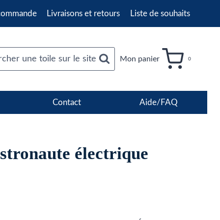
 commande
Livraisons et retours
Liste de souhaits
cher une toile sur le site
Mon panier
0
Contact
Aide/FAQ
stronaute électrique
age
e