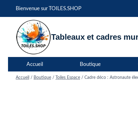
Aller
Bienvenue sur TOILES.SHOP
au
contenu
Tableaux et cadres mur
Accueil
Boutique
Accueil
/
Boutique
/
Toiles Espace
/
Cadre déco : Astronaute éle