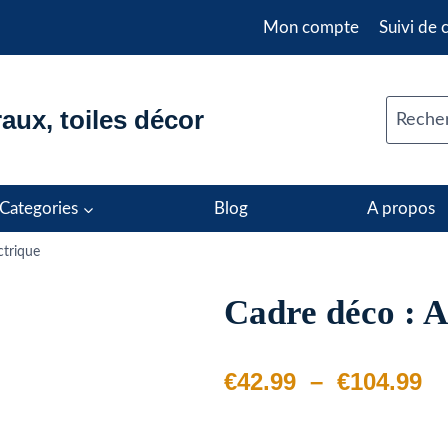
Mon compte
Suivi de
aux, toiles décor
Recher
Categories
Blog
A propos
ctrique
Cadre déco : A
Pl
€
42.99
–
€
104.99
d