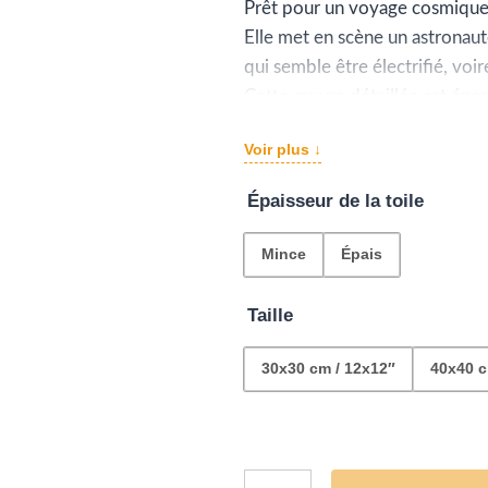
pr
Prêt pour un voyage cosmique 
Elle met en scène un astronau
€4
qui semble être électrifié, voir
à
Cette œuvre détaillée est énerg
contrastant avec le fond dégra
€1
Voir plus ↓
En un mot : une pièce moderne,
Épaisseur de la toile
Mince
Épais
Taille
30x30 cm / 12x12″
40x40 c
quantité