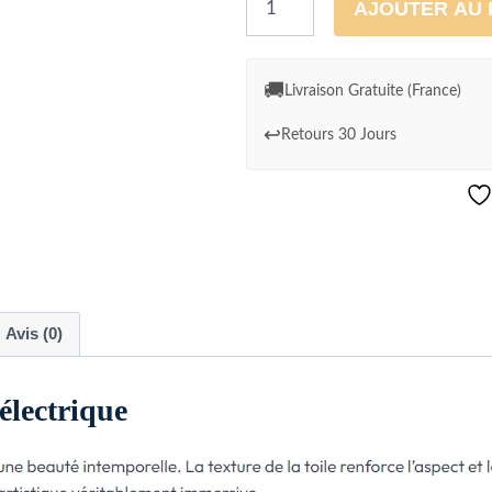
AJOUTER AU 
de
Cadre
déco
🚚
Livraison Gratuite (France)
:
↩️
Retours 30 Jours
Astronaute
électrique
Avis (0)
électrique