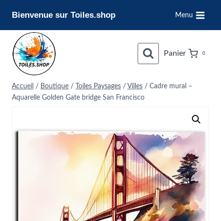
Aller
Bienvenue sur Toiles.shop
Menu
au
contenu
Panier
0
Accueil
/
Boutique
/
Toiles Paysages
/
Villes
/
Cadre mural –
Aquarelle Golden Gate bridge San Francisco