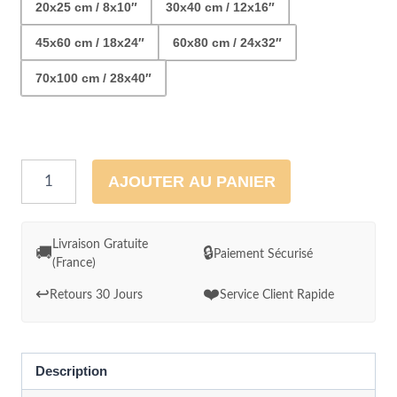
20x25 cm / 8x10″
30x40 cm / 12x16″
45x60 cm / 18x24″
60x80 cm / 24x32″
70x100 cm / 28x40″
quantité
AJOUTER AU PANIER
de
Cadre
mural
Livraison Gratuite
🚚
🔒
Paiement Sécurisé
(France)
-
Aquarelle
↩️
❤️
Retours 30 Jours
Service Client Rapide
Golden
Gate
bridge
Description
San