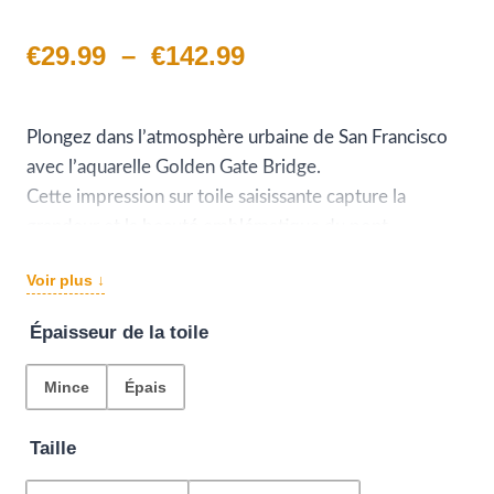
Plage
€
29.99
–
€
142.99
de
prix :
Plongez dans l’atmosphère urbaine de San Francisco
avec l’aquarelle Golden Gate Bridge.
€29.99
Cette impression sur toile saisissante capture la
à
grandeur et la beauté emblématique du pont.
Les couleurs vives et les tons doux ajoutent une
€142.99
Voir plus ↓
touche artistique, tandis que la perspective depuis les
berges amplifie l’effet de grandeur.
Épaisseur de la toile
Accrochez cette œuvre d’art dans votre espace de vie
pour apporter une touche urbaine et rappeler la magie
Mince
Épais
de San Francisco.
Taille