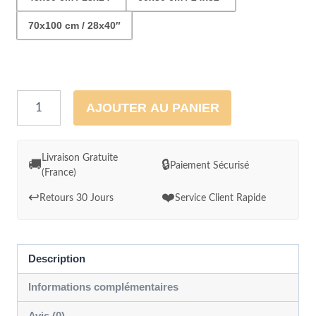
70x100 cm / 28x40″
quantité
AJOUTER AU PANIER
de
Cadre
mural
Livraison Gratuite
🚚
🔒
Paiement Sécurisé
(France)
-
Aquarelle
↩️
❤️
Retours 30 Jours
Service Client Rapide
Place
de
Marrakech
Description
Informations complémentaires
Avis (0)