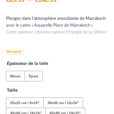
de
prix :
Plongez dans l’atmosphère envoûtante de Marrakech
avec le cadre « Aquarelle Place de Marrakech »
€29.99
Cette peinture vibrante capture l’énergie de la célèbre
à
place au coucher du soleil, avec ses palmiers
majestueux, ses bâtiments typiques et sa foule animée.
€142.99
Voir plus ↓
Accrochez ce tableau dans votre intérieur et laissez la
magie de Marrakech égayer votre quotidien.
Épaisseur de la toile
Mince
Épais
Taille
20x25 cm / 8x10″
30x40 cm / 12x16″
45x60 cm / 18x24″
60x80 cm / 24x32″