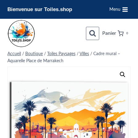
Aller
Bienvenue sur Toiles.shop
Menu
au
contenu
Panier
0
Accueil
/
Boutique
/
Toiles Paysages
/
Villes
/
Cadre mural –
Aquarelle Place de Marrakech