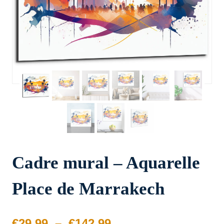
Cadre mural – Aquarelle
Place de Marrakech
Plage
€
29.99
–
€
142.99