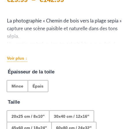
de
prix :
La photographie « Chemin de bois vers la plage sepia »
capture une scène paisible et naturelle dans des tons
€29.99
sépia.
à
Un sentier en bois mène tout droit à la mer au loin à
travers l’herbe de plage.
€142.99
Voir plus ↓
Le ciel nuageux prend la moitié supérieure de la photo,
ajoutant à l’atmosphère apaisante de cette image. Une
Épaisseur de la toile
décoration simple et discrète pour tous les espaces.
Mince
Épais
Taille
20x25 cm / 8x10″
30x40 cm / 12x16″
45x60 cm / 18x24″
60x80 cm / 24x32″