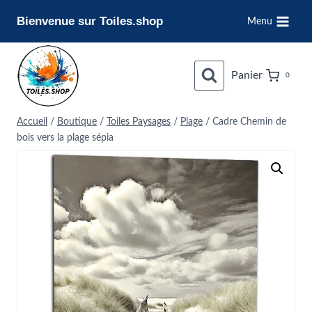
Aller
Bienvenue sur Toiles.shop
Menu
au
contenu
Panier
0
Accueil
/
Boutique
/
Toiles Paysages
/
Plage
/
Cadre Chemin de
bois vers la plage sépia