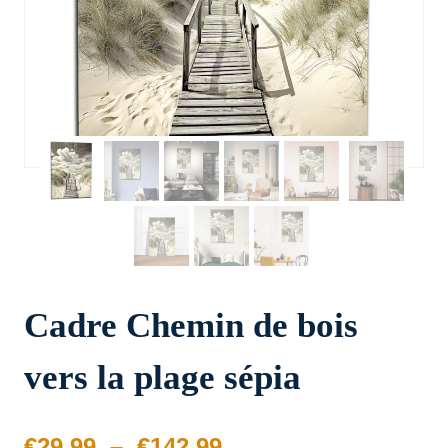
Cadre Chemin de bois
vers la plage sépia
Plage
€
29.99
–
€
142.99