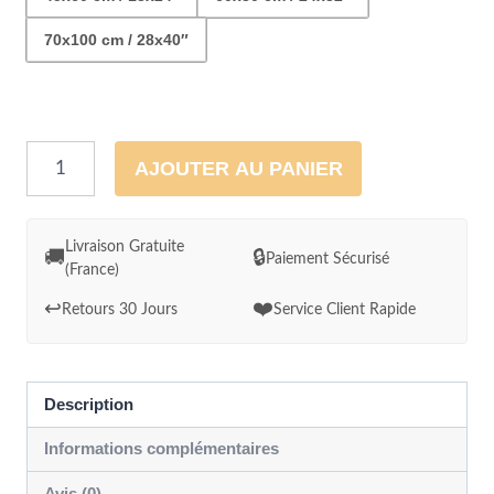
70x100 cm / 28x40″
quantité
AJOUTER AU PANIER
de
Cadre
Chemin
Livraison Gratuite
🚚
🔒
Paiement Sécurisé
(France)
de
bois
↩️
❤️
Retours 30 Jours
Service Client Rapide
vers
la
plage
Description
sépia
Informations complémentaires
Avis (0)