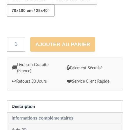
70x100 cm / 28x40″
quantité
AJOUTER AU PANIER
de
Cadre
mural
Livraison Gratuite
🚚
🔒
Paiement Sécurisé
(France)
Colibri
mangeant
↩️
❤️
Retours 30 Jours
Service Client Rapide
dans
la
main
Description
Informations complémentaires
Avis (0)