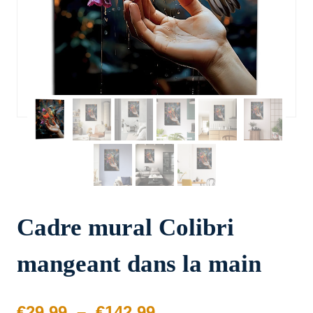
Cadre mural Colibri
mangeant dans la main
Plage
€
29.99
–
€
142.99