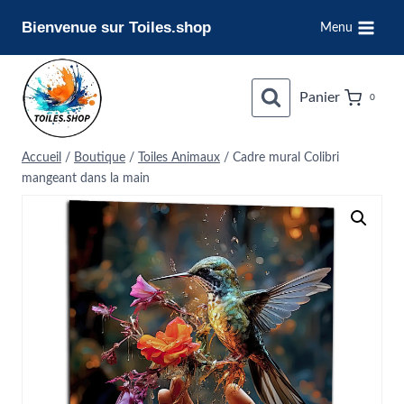
Aller
Bienvenue sur Toiles.shop
Menu
au
contenu
Panier
0
Accueil
/
Boutique
/
Toiles Animaux
/
Cadre mural Colibri
mangeant dans la main