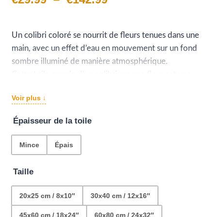
de
prix :
Un colibri coloré se nourrit de fleurs tenues dans une
main, avec un effet d’eau en mouvement sur un fond
€29.99
sombre illuminé de manière atmosphérique.
à
Cette toile murale d’un colibri sur une fleur est une
véritable pièce d’art qui saura sublimer votre intérieur.
€142.99
Voir plus ↓
N’attendez plus pour l’ajouter à votre collection !
Épaisseur de la toile
Mince
Épais
Taille
20x25 cm / 8x10″
30x40 cm / 12x16″
45x60 cm / 18x24″
60x80 cm / 24x32″