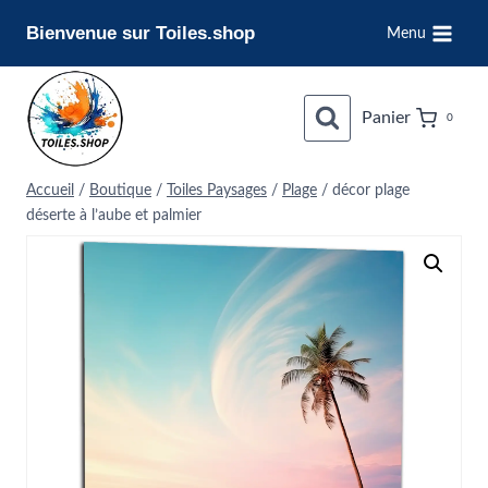
Aller
Bienvenue sur Toiles.shop
Menu
au
contenu
Panier
0
Accueil
/
Boutique
/
Toiles Paysages
/
Plage
/
décor plage
déserte à l’aube et palmier