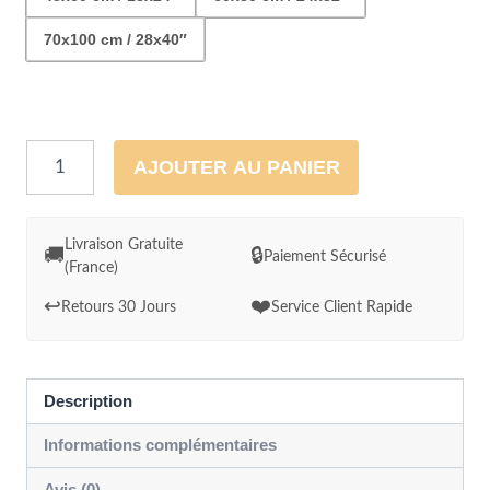
70x100 cm / 28x40″
quantité
AJOUTER AU PANIER
de
décor
plage
Livraison Gratuite
🚚
🔒
Paiement Sécurisé
(France)
déserte
à
↩️
❤️
Retours 30 Jours
Service Client Rapide
l'aube
et
palmier
Description
Informations complémentaires
Avis (0)