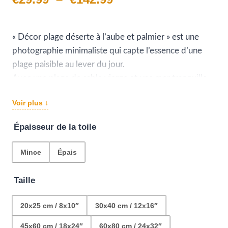
de
prix :
« Décor plage déserte à l’aube et palmier » est une
photographie minimaliste qui capte l’essence d’une
€29.99
plage paisible au lever du jour.
à
Avec une plage de sable vierge et une mer tranquille
où les vagues se brisent doucement, la scène est
€142.99
Voir plus ↓
dominée par un palmier solitaire et un ciel rosé et
bleu.
Épaisseur de la toile
C’est une représentation de la sérénité qui apportera
la tranquillité dans n’importe quelle pièce.
Mince
Épais
Taille
20x25 cm / 8x10″
30x40 cm / 12x16″
45x60 cm / 18x24″
60x80 cm / 24x32″