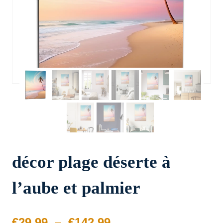
décor plage déserte à
l’aube et palmier
Plage
€
29.99
–
€
142.99