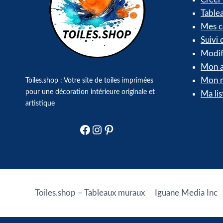
Table
Mes 
Suivi
Modif
Mon a
Mon m
Toiles.shop : Votre site de toiles imprimées
pour une décoration intérieure originale et
Ma lis
artistique
Facebook
Instagram
Pinterest
Toiles.shop – Tableaux muraux
Iguane Media Inc