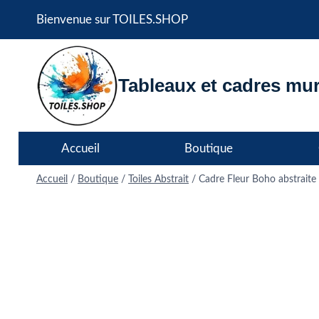
Aller
Bienvenue sur TOILES.SHOP
au
contenu
Tableaux et cadres mur
Accueil
Boutique
Accueil
/
Boutique
/
Toiles Abstrait
/
Cadre Fleur Boho abstraite