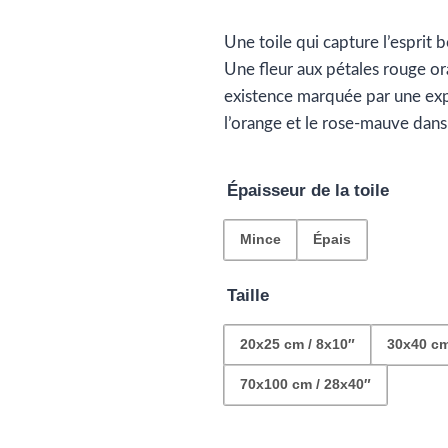
d
Une toile qui capture l’esprit 
pr
Une fleur aux pétales rouge or
€2
existence marquée par une expl
l’orange et le rose-mauve dans
à
€1
Épaisseur de la toile
Mince
Épais
Taille
20x25 cm / 8x10″
30x40 cm
70x100 cm / 28x40″