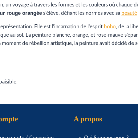
n, un voyage à travers les formes et les couleurs où chaque dét
eur rouge orangée
s’élève, défiant les normes avec sa
beauté
représentation. Elle est l’incarnation de l’esprit
boho
, de la li
que au sol. La peinture blanche, orange, et rose-mauve s’éparp
 moment de rébellion artistique, la peinture avait décidé de se 
aisible.
compte
A propos
 un compte / Connexion
Qui Sommes nous ?