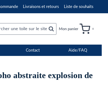
 commande
Livraisons et retours
Liste de souhaits
cher une toile sur le site
Mon panier
0
Contact
Aide/FAQ
ho abstraite explosion de
age