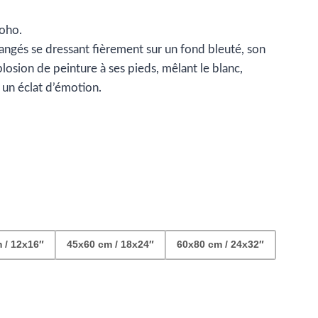
e
boho.
ix :
angés se dressant fièrement sur un fond bleuté, son
9.99
osion de peinture à ses pieds, mêlant le blanc,
 un éclat d’émotion.
42.99
 / 12x16″
45x60 cm / 18x24″
60x80 cm / 24x32″