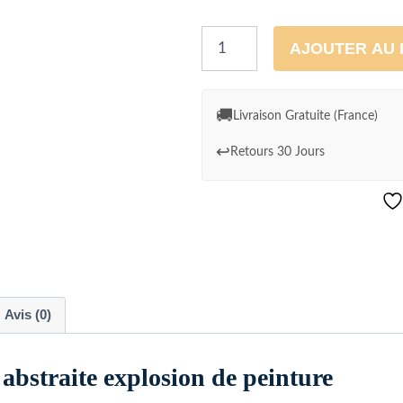
quantité
AJOUTER AU 
de
Cadre
Fleur
🚚
Livraison Gratuite (France)
Boho
↩️
Retours 30 Jours
abstraite
explosion
de
peinture
Avis (0)
 abstraite explosion de peinture