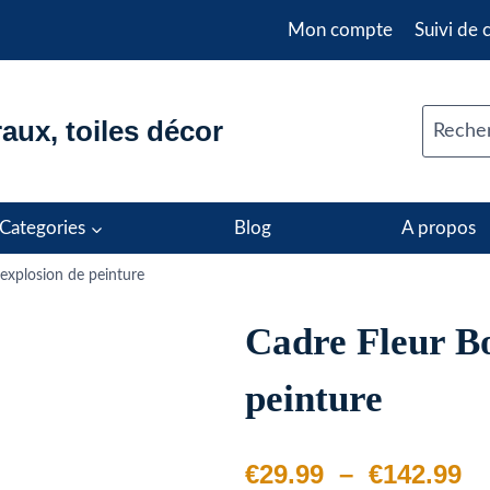
Mon compte
Suivi de
aux, toiles décor
Recher
Categories
Blog
A propos
 explosion de peinture
Cadre Fleur Bo
peinture
Pl
€
29.99
–
€
142.99