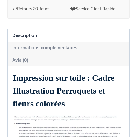
et
↩️
❤️
Retours 30 Jours
Service Client Rapide
fleurs
colorées
Description
Informations complémentaires
Avis (0)
Impression sur toile : Cadre
Illustration Perroquets et
fleurs colorées