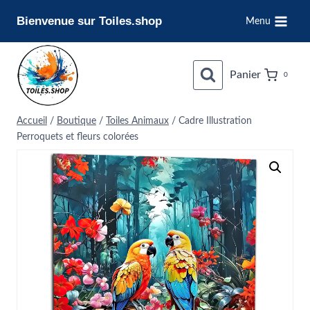
Aller
Bienvenue sur Toiles.shop
Menu
au
contenu
Panier
0
Accueil
/
Boutique
/
Toiles Animaux
/
Cadre Illustration
Perroquets et fleurs colorées