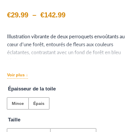
Plage
€
29.99
–
€
142.99
de
prix :
Illustration vibrante de deux perroquets envoûtants au
cœur d’une forêt, entourés de fleurs aux couleurs
€29.99
éclatantes, contrastant avec un fond de forêt en bleu
à
sépia.
Une cadre déco tout en explosion de couleurs qui fera
€142.99
Voir plus ↓
son effet sur un mur clair.
Épaisseur de la toile
Mince
Épais
Taille