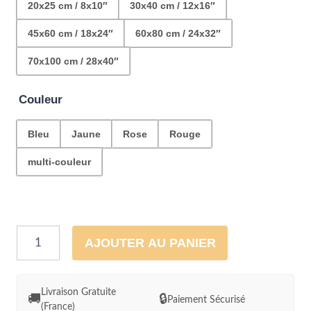
20x25 cm / 8x10″
30x40 cm / 12x16″
45x60 cm / 18x24″
60x80 cm / 24x32″
70x100 cm / 28x40″
Couleur
Bleu
Jaune
Rose
Rouge
multi-couleur
quantité
AJOUTER AU PANIER
de
Cadre
Illustration
Livraison Gratuite
🚚
🔒
Paiement Sécurisé
(France)
Perroquets