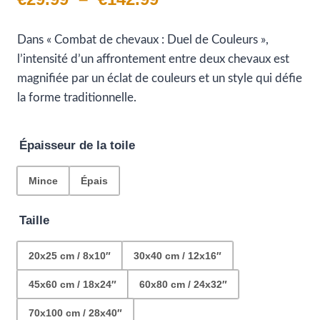
de
Dans « Combat de chevaux : Duel de Couleurs »,
prix :
l’intensité d’un affrontement entre deux chevaux est
€29.99
magnifiée par un éclat de couleurs et un style qui défie
la forme traditionnelle.
à
€142.99
Épaisseur de la toile
Mince
Épais
Taille
20x25 cm / 8x10″
30x40 cm / 12x16″
45x60 cm / 18x24″
60x80 cm / 24x32″
70x100 cm / 28x40″