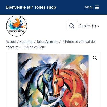
Aller
Bienvenue sur Toiles.shop
Menu
au
contenu
Panier
0
Accueil
/
Boutique
/
Toiles Animaux
/
Peinture Le combat de
chevaux – Duel de couleur