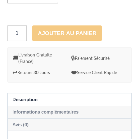
quantité
AJOUTER AU PANIER
de
Peinture
Le
Livraison Gratuite
🚚
🔒
Paiement Sécurisé
(France)
combat
de
↩️
❤️
Retours 30 Jours
Service Client Rapide
chevaux
-
Duel
Description
de
Informations complémentaires
couleur
Avis (0)