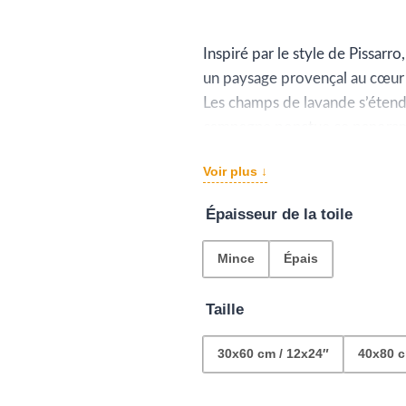
d
pr
Inspiré par le style de Pissarr
un paysage provençal au cœur 
€6
Les champs de lavande s’étend
à
campagne ponctue ce panorama
L’atmosphère calme et naturelle
€1
Voir plus ↓
la contemplation.
Épaisseur de la toile
Mince
Épais
Taille
30x60 cm / 12x24″
40x80 c