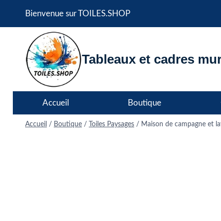
Aller
Bienvenue sur TOILES.SHOP
au
contenu
Tableaux et cadres mur
Accueil
Boutique
Accueil
/
Boutique
/
Toiles Paysages
/
Maison de campagne et lav