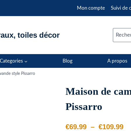
Mon compte
Suivi de
aux, toiles décor
Recher
Categories
Blog
A propos
ande style Pissarro
Maison de cam
Pissarro
Pl
€
69.99
–
€
109.99