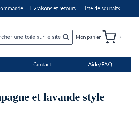
 commande
Livraisons et retours
Liste de souhaits
cher une toile sur le site
Mon panier
0
Contact
Aide/FAQ
pagne et lavande style
age