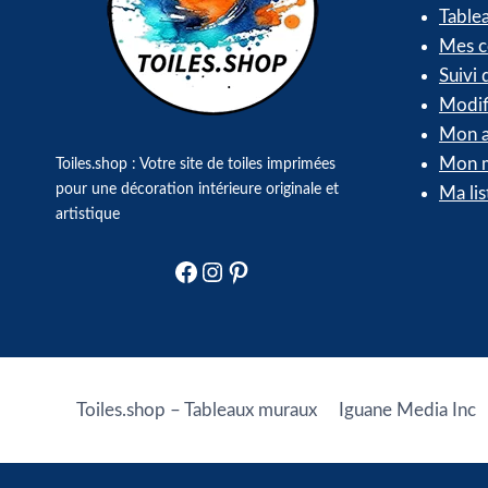
Table
Mes 
Suivi
Modif
Mon a
Mon m
Toiles.shop : Votre site de toiles imprimées
pour une décoration intérieure originale et
Ma lis
artistique
Facebook
Instagram
Pinterest
Toiles.shop – Tableaux muraux
Iguane Media Inc