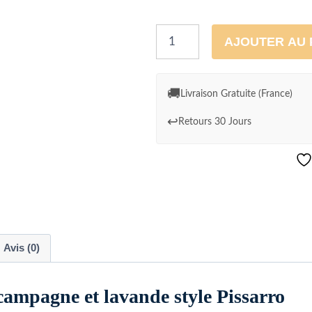
quantité
AJOUTER AU 
de
Maison
de
🚚
Livraison Gratuite (France)
campagne
↩️
Retours 30 Jours
et
lavande
style
Pissarro
Avis (0)
campagne et lavande style Pissarro