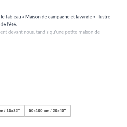
e
ix :
o, le tableau « Maison de campagne et lavande » illustre
de l’été.
9.99
ent devant nous, tandis qu’une petite maison de
 rural.
 qui en émane est un véritable appel à la sérénité et à
09.99
m / 16x32″
50x100 cm / 20x40″