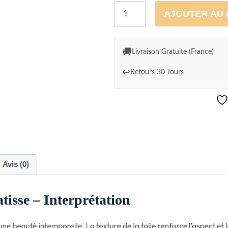
quantité
AJOUTER AU 
de
Tableau
Nu
🚚
Livraison Gratuite (France)
Bleu
↩️
Retours 30 Jours
Matisse
-
Interprétation
Avis (0)
tisse – Interprétation