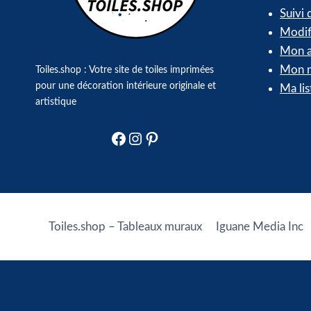
Suivi
Modif
Mon a
Mon m
Toiles.shop : Votre site de toiles imprimées
pour une décoration intérieure originale et
Ma lis
artistique
Facebook
Instagram
Pinterest
Toiles.shop – Tableaux muraux
Iguane Media Inc