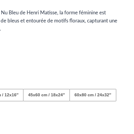
e
 Nu Bleu de Henri Matisse, la forme féminine est
ix :
de bleus et entourée de motifs floraux, capturant une
9.99
.
42.99
 / 12x16″
45x60 cm / 18x24″
60x80 cm / 24x32″