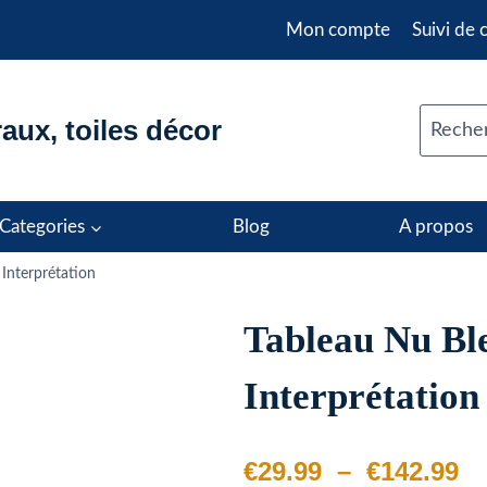
Mon compte
Suivi de
aux, toiles décor
Recher
Categories
Blog
A propos
Interprétation
Tableau Nu Bl
Interprétation
Pl
€
29.99
–
€
142.99