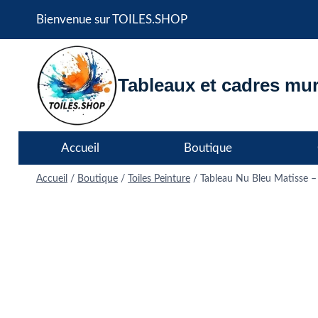
Aller
Bienvenue sur TOILES.SHOP
au
contenu
Tableaux et cadres mur
Accueil
Boutique
Accueil
/
Boutique
/
Toiles Peinture
/
Tableau Nu Bleu Matisse – 