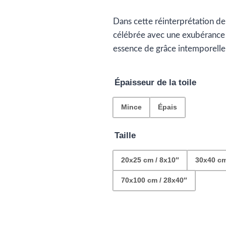
d
Dans cette réinterprétation de
pr
célébrée avec une exubérance 
€2
essence de grâce intemporelle
à
Épaisseur de la toile
€1
Mince
Épais
Taille
20x25 cm / 8x10″
30x40 cm
70x100 cm / 28x40″