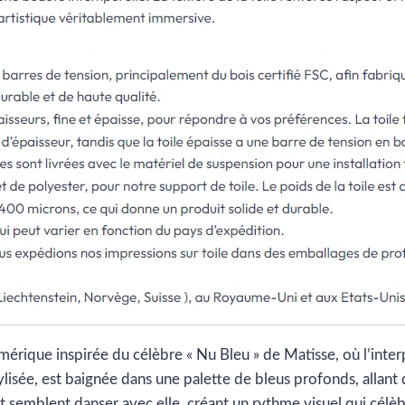
érique inspirée du célèbre « Nu Bleu » de Matisse, où l’inter
tylisée, est baignée dans une palette de bleus profonds, allant d
t semblent danser avec elle, créant un rythme visuel qui célèbre