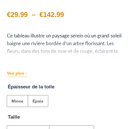
Plage
€
29.99
–
€
142.99
de
prix :
Ce tableau illustre un paysage serein où un grand soleil
baigne une rivière bordée d’un arbre florissant. Les
€29.99
fleurs, dans des tons de rose et de rouge, éclairent la
à
scène, contrastant avec la douceur de l’eau et du ciel.
Un moment paisible et poétique, représentant la
€142.99
Voir plus ↓
rencontre harmonieuse entre le soleil et la nature en
fleur.
Épaisseur de la toile
Mince
Épais
Taille