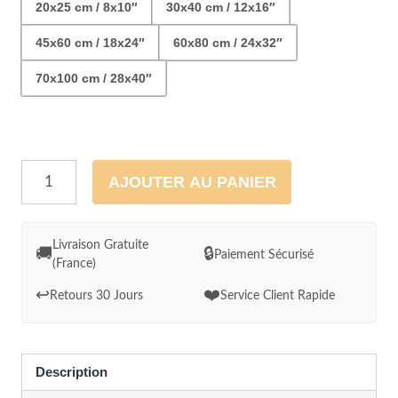
20x25 cm / 8x10″
30x40 cm / 12x16″
45x60 cm / 18x24″
60x80 cm / 24x32″
70x100 cm / 28x40″
quantité
AJOUTER AU PANIER
de
Tableau
mural
Livraison Gratuite
🚚
🔒
Paiement Sécurisé
(France)
Ou
le
↩️
❤️
Retours 30 Jours
Service Client Rapide
soleil
rencontre
la
Description
rivière