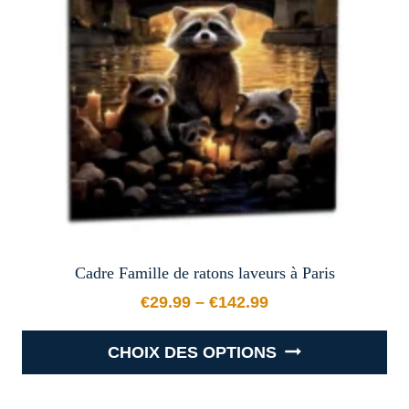
peuvent
être
choisies
sur
la
page
du
produit
Cadre Famille de ratons laveurs à Paris
€
29.99
–
€
142.99
Plage de prix : €29.99 à €
CHOIX DES OPTIONS
Ce