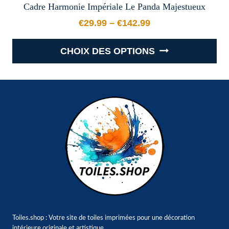
Cadre Harmonie Impériale Le Panda Majestueux
€
29.99
–
€
142.99
Plage de prix : €29.99 à €
CHOIX DES OPTIONS
Ce
produit
a
plusieurs
variations.
Les
options
peuvent
être
choisies
sur
Toiles.shop : Votre site de toiles imprimées pour une décoration
la
intérieure originale et artistique