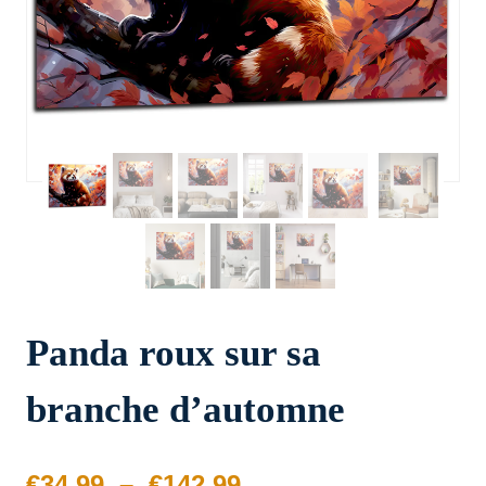
Panda roux sur sa
branche d’automne
Plage
€
34.99
–
€
142.99