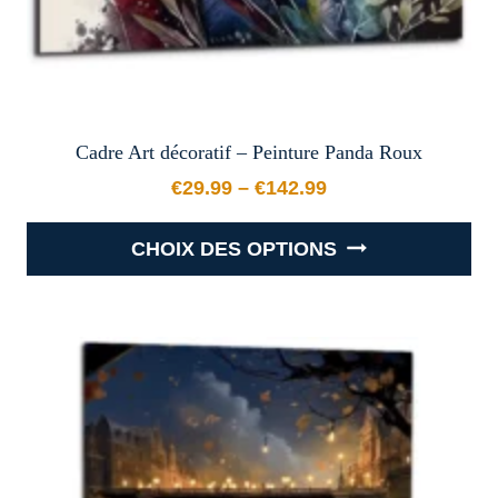
du
produit
Cadre Art décoratif – Peinture Panda Roux
€
29.99
–
€
142.99
Plage de prix : €29.99 à €
CHOIX DES OPTIONS
Ce
produit
a
plusieurs
variations.
Les
options