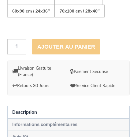
60x90 cm / 24x36″
70x100 cm / 28x40″
quantité
AJOUTER AU PANIER
de
Panda
roux
Livraison Gratuite
🚚
🔒
Paiement Sécurisé
(France)
sur
sa
↩️
❤️
Retours 30 Jours
Service Client Rapide
branche
d'automne
Description
Informations complémentaires
Avis (0)