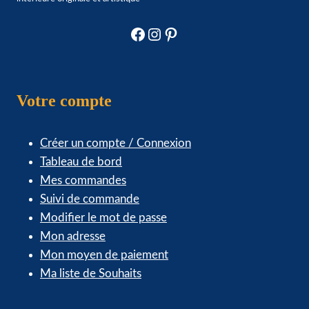
page
du
Facebook
Instagram
Pinterest
produit
Votre compte
Créer un compte / Connexion
Tableau de bord
Mes commandes
Suivi de commande
Modifier le mot de passe
Mon adresse
Mon moyen de paiement
Ma liste de Souhaits