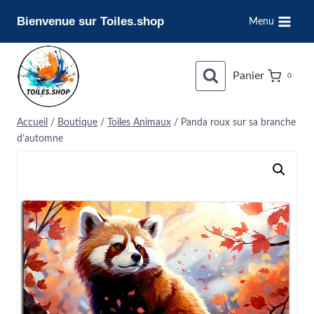
Aller
Bienvenue sur Toiles.shop
Menu
au
contenu
Panier
0
Accueil
/
Boutique
/
Toiles Animaux
/
Panda roux sur sa branche
d’automne