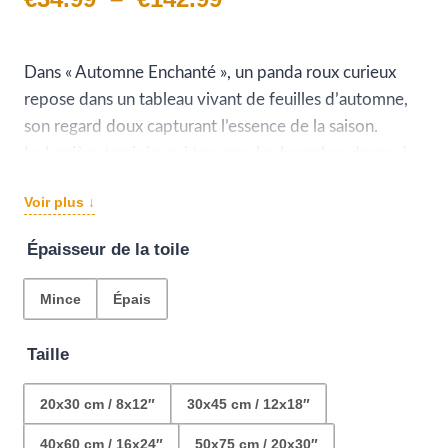
de
prix :
Dans « Automne Enchanté », un panda roux curieux
repose dans un tableau vivant de feuilles d’automne,
€34.99
son regard doux capturant l’essence de la saison.
à
La lumière tamisée qui traverse les branches donne à
chaque détail une dimension presque surnaturelle,
€142.99
Voir plus ↓
célébrant la transition poétique vers l’hiver.
C’est une œuvre qui invite à la contemplation et au
Épaisseur de la toile
calme, un hommage à la splendeur discrète de la
nature.
Mince
Épais
Taille
20x30 cm / 8x12″
30x45 cm / 12x18″
40x60 cm / 16x24″
50x75 cm / 20x30″