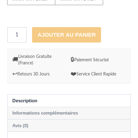
quantité
AJOUTER AU PANIER
de
Papyrus
Egyptien
Livraison Gratuite
🚚
🔒
Paiement Sécurisé
(France)
Amon
Ra
↩️
❤️
Retours 30 Jours
Service Client Rapide
et
Basquiat
Description
Informations complémentaires
Avis (0)