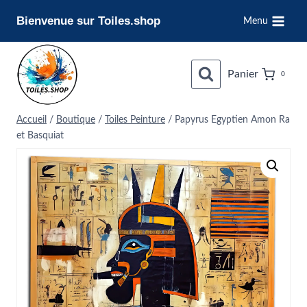
Aller
Bienvenue sur Toiles.shop
Menu
au
contenu
Panier
0
Accueil
/
Boutique
/
Toiles Peinture
/
Papyrus Egyptien Amon Ra
et Basquiat