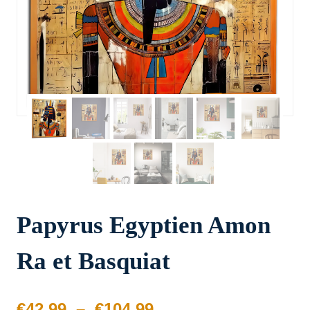
Papyrus Egyptien Amon
Ra et Basquiat
Plage
€
42.99
–
€
104.99