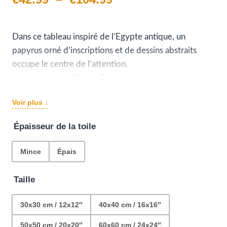
de
prix :
Dans ce tableau inspiré de l’Egypte antique, un
papyrus orné d’inscriptions et de dessins abstraits
€42.99
occupe le centre de l’attention.
à
Le personnage d’Amon Ra, revisité à la manière de
Basquiat, s’affiche en noir habillé de couleurs vives
€104.99
Voir plus ↓
contrastant avec les tons doux du papyrus. Un
élément de décoration original et superbe.
Épaisseur de la toile
Mince
Épais
Taille
30x30 cm / 12x12″
40x40 cm / 16x16″
50x50 cm / 20x20″
60x60 cm / 24x24″