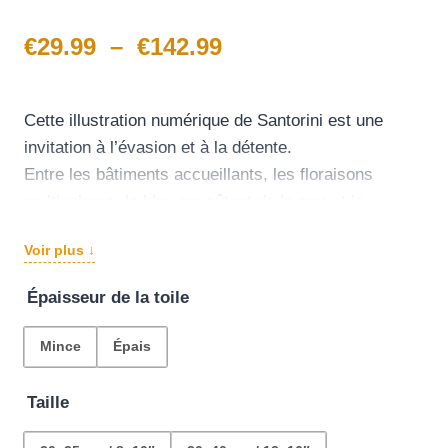
Noté
1
5.00
sur 5 basé
Plage
€
29.99
–
€
142.99
sur
notation
client
de
prix :
Cette illustration numérique de Santorini est une
invitation à l’évasion et à la détente.
€29.99
Entre les bâtiments accueillants, les floraisons
à
multicolores, le bleu envoûtant de la mer et le
coucher de soleil mémorable, ce tableau est un
€142.99
Voir plus ↓
concentré de rêve et de bonheur qui illuminera
n’importe quelle pièce de votre maison.
Épaisseur de la toile
Mince
Épais
Taille