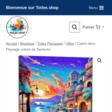
Aller
Bienvenue sur Toiles.shop
Menu
au
contenu
Panier
0
Accueil
/
Boutique
/
Toiles Paysages
/
Villes
/
Cadre déco
Paysage coloré de Santorini