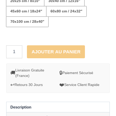
20x25 cm / 8x10″
30x40 cm / 12x16″
45x60 cm / 18x24″
60x80 cm / 24x32″
70x100 cm / 28x40″
quantité
AJOUTER AU PANIER
de
Cadre
déco
Livraison Gratuite
🚚
🔒
Paiement Sécurisé
(France)
Paysage
coloré
↩️
❤️
Retours 30 Jours
Service Client Rapide
de
Santorini
Description