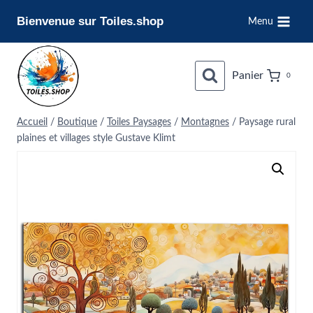
Aller
Bienvenue sur Toiles.shop
Menu
au
contenu
Panier
0
Accueil
/
Boutique
/
Toiles Paysages
/
Montagnes
/
Paysage rural
plaines et villages style Gustave Klimt