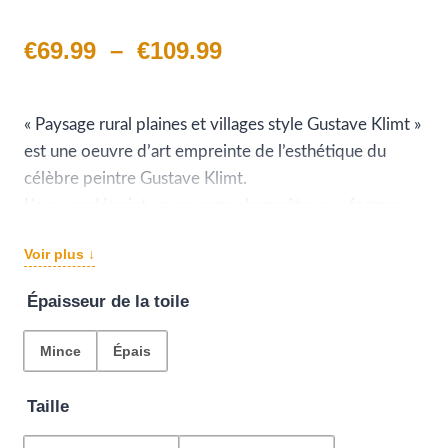
Plage
€
69.99
–
€
109.99
de
prix :
« Paysage rural plaines et villages style Gustave Klimt »
est une oeuvre d’art empreinte de l’esthétique du
€69.99
célèbre peintre Gustave Klimt.
à
L’oeuvre dépeint un paysage champêtre aux formes
courbes et aux couleurs vives, avec un arbre aux
€109.99
Voir plus ↓
branches en spirales au premier plan.
En arrière-plan, on aperçoit un village, des maisons et
Épaisseur de la toile
des montagnes blanches sous un ciel orange.
Mince
Épais
Taille