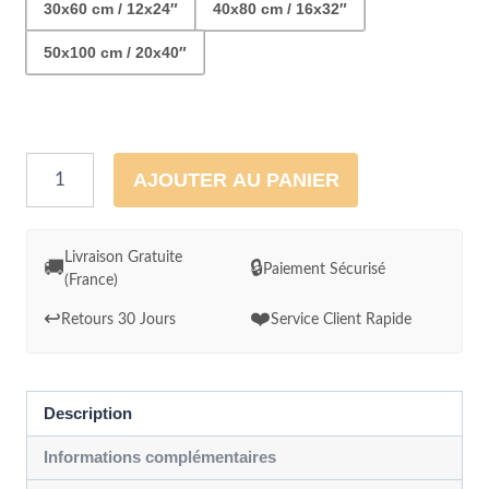
30x60 cm / 12x24″
40x80 cm / 16x32″
50x100 cm / 20x40″
quantité
AJOUTER AU PANIER
de
Paysage
rural
Livraison Gratuite
🚚
🔒
Paiement Sécurisé
(France)
plaines
et
↩️
❤️
Retours 30 Jours
Service Client Rapide
villages
style
Gustave
Description
Klimt
Informations complémentaires