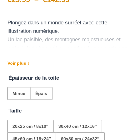
de
prix :
Plongez dans un monde surréel avec cette
illustration numérique.
€29.99
Un lac paisible, des montagnes majestueuses et
à
surtout, trois lunes éblouissantes, l’une gigantesque
et deux plus discrètes, éclairant un paysage aux
€142.99
Voir plus ↓
teintes bleues et végétation dorée.
Épaisseur de la toile
Mince
Épais
Taille
20x25 cm / 8x10″
30x40 cm / 12x16″
45x60 cm / 18x24″
60x80 cm / 24x32″