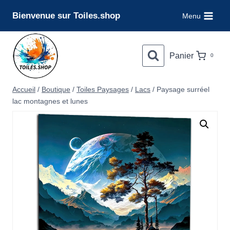
Aller
Bienvenue sur Toiles.shop
Menu
au
contenu
Panier
0
Accueil
/
Boutique
/
Toiles Paysages
/
Lacs
/
Paysage surréel
lac montagnes et lunes