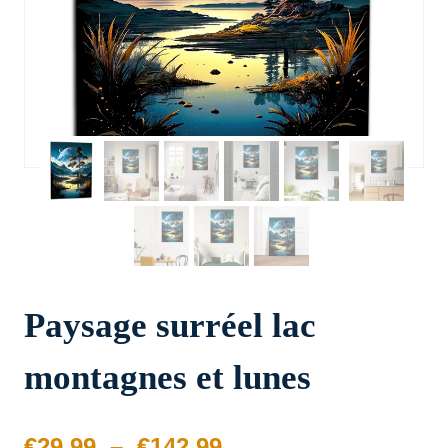
Paysage surréel lac
montagnes et lunes
Plage
€
29.99
–
€
142.99