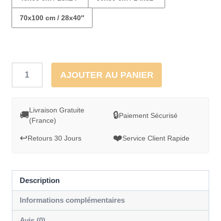
70x100 cm / 28x40″
quantité
AJOUTER AU PANIER
de
Paysage
surréel
Livraison Gratuite
🚚
🔒
Paiement Sécurisé
(France)
lac
montagnes
↩️
❤️
Retours 30 Jours
Service Client Rapide
et
lunes
Description
Informations complémentaires
Avis (0)