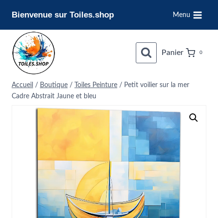
Aller
Bienvenue sur Toiles.shop
Menu
au
contenu
Panier
0
Accueil
/
Boutique
/
Toiles Peinture
/
Petit voilier sur la mer
Cadre Abstrait Jaune et bleu