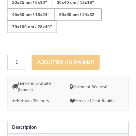
20x25 cm / 8x10″
30x40 cm / 12x16″
45x60 cm / 18x24″
60x80 cm / 24x32″
70x100 cm / 28x40″
quantité
AJOUTER AU PANIER
de
Petit
voilier
Livraison Gratuite
🚚
🔒
Paiement Sécurisé
(France)
sur
la
↩️
❤️
Retours 30 Jours
Service Client Rapide
mer
Cadre
Abstrait
Description
Jaune