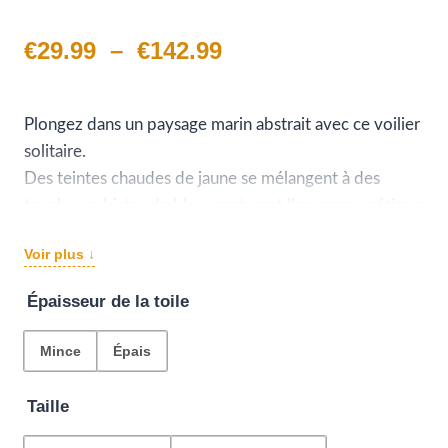
Plage
€
29.99
–
€
142.99
de
prix :
Plongez dans un paysage marin abstrait avec ce voilier
solitaire.
€29.99
Des teintes chaudes de jaune se mélangent à des
à
touches cubistes de bleu, capturant l’essence poétique
de l’océan au crépuscule.
€142.99
Voir plus ↓
Épaisseur de la toile
Mince
Épais
Taille