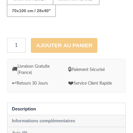
70x100 cm / 28x40″
quantité
AJOUTER AU PANIER
de
Cadre
Reflets
Livraison Gratuite
🚚
🔒
Paiement Sécurisé
(France)
de
Sérénité
↩️
❤️
Retours 30 Jours
Service Client Rapide
au
Crépuscule
Zen
Description
Informations complémentaires
Avis (0)