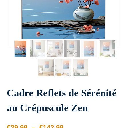
Cadre Reflets de Sérénité
au Crépuscule Zen
Plage
€
29.99
–
€
142.99