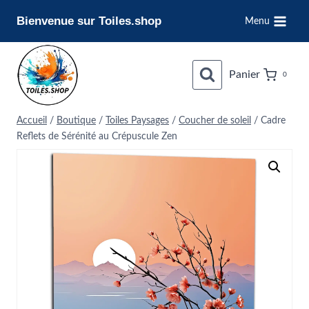
Aller
Bienvenue sur Toiles.shop
Menu
au
contenu
Panier
0
Accueil
/
Boutique
/
Toiles Paysages
/
Coucher de soleil
/
Cadre
Reflets de Sérénité au Crépuscule Zen