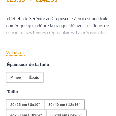
de
prix :
« Reflets de Sérénité au Crépuscule Zen » est une toile
numérique qui célèbre la tranquillité avec ses fleurs de
€29.99
cerisier et ses teintes crépusculaires. La précision des
à
détails et la beauté des reflets font de cette œuvre un
havre de paix visuel.
€142.99
Voir plus ↓
Épaisseur de la toile
Mince
Épais
Taille
20x25 cm / 8x10″
30x40 cm / 12x16″
45x60 cm / 18x24″
60x80 cm / 24x32″