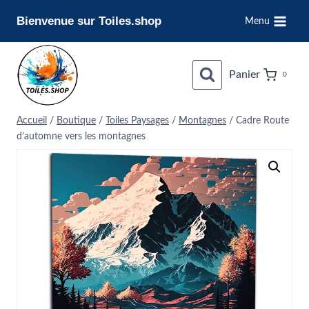
Aller
Bienvenue sur Toiles.shop
Menu
au
contenu
Panier
0
Accueil
/
Boutique
/
Toiles Paysages
/
Montagnes
/
Cadre Route
d’automne vers les montagnes