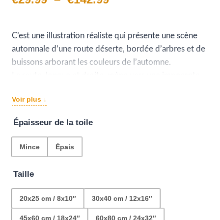
de
prix :
C’est une illustration réaliste qui présente une scène
automnale d’une route déserte, bordée d’arbres et de
€29.99
buissons arborant les couleurs de l’automne.
à
La route, longue et droite, mène vers une imposante
montagne enneigée à l’horizon, ajoutant une note
€142.99
Voir plus ↓
d’émerveillement et de grandeur à la scène.
Épaisseur de la toile
Mince
Épais
Taille
20x25 cm / 8x10″
30x40 cm / 12x16″
45x60 cm / 18x24″
60x80 cm / 24x32″