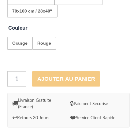
70x100 cm / 28x40″
Couleur
Orange
Rouge
quantité
AJOUTER AU PANIER
de
Cadre
Route
Livraison Gratuite
🚚
🔒
Paiement Sécurisé
(France)
d'automne
vers
↩️
❤️
Retours 30 Jours
Service Client Rapide
les
montagnes