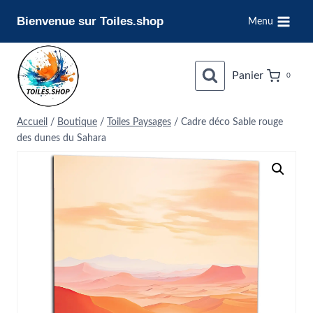
Aller
Bienvenue sur Toiles.shop
Menu
au
contenu
Panier
0
Accueil
/
Boutique
/
Toiles Paysages
/
Cadre déco Sable rouge
des dunes du Sahara