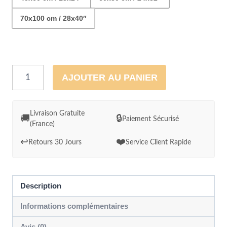
70x100 cm / 28x40″
quantité
AJOUTER AU PANIER
de
Cadre
déco
Livraison Gratuite
🚚
🔒
Paiement Sécurisé
(France)
Sable
rouge
↩️
❤️
Retours 30 Jours
Service Client Rapide
des
dunes
du
Description
Sahara
Informations complémentaires
Avis (0)