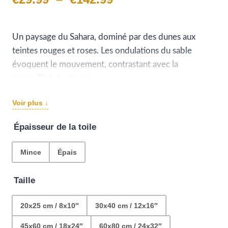
de
prix :
Un paysage du Sahara, dominé par des dunes aux
teintes rouges et roses. Les ondulations du sable
€29.99
évoquent le mouvement, contrastant avec la
à
tranquillité du désert.
Le ciel, aux nuances d’orange, se marie parfaitement
€142.99
Voir plus ↓
avec les dunes, ajoutant à la beauté de la scène. Une
œuvre qui célèbre la majesté silencieuse du plus grand
Épaisseur de la toile
désert du monde.
Mince
Épais
Taille
20x25 cm / 8x10″
30x40 cm / 12x16″
45x60 cm / 18x24″
60x80 cm / 24x32″