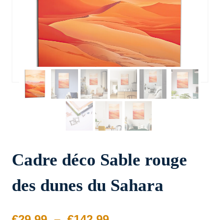
Cadre déco Sable rouge
des dunes du Sahara
Plage
€
29.99
–
€
142.99