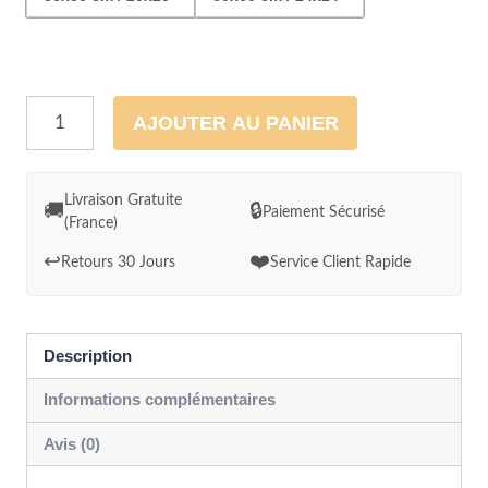
quantité
AJOUTER AU PANIER
de
Si
Van
Livraison Gratuite
🚚
🔒
Paiement Sécurisé
(France)
Gogh
connaissait
↩️
❤️
Retours 30 Jours
Service Client Rapide
le
Rock
n
Description
Roll
Informations complémentaires
Avis (0)