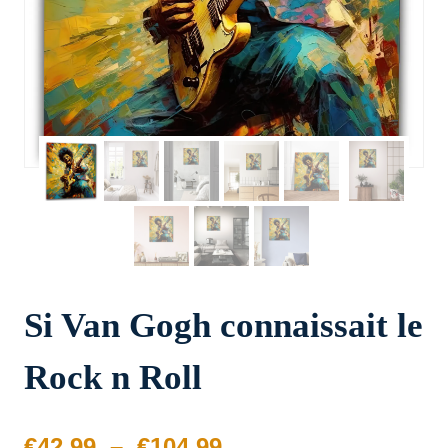
Si Van Gogh connaissait le
Rock n Roll
Plage
€
42.99
–
€
104.99