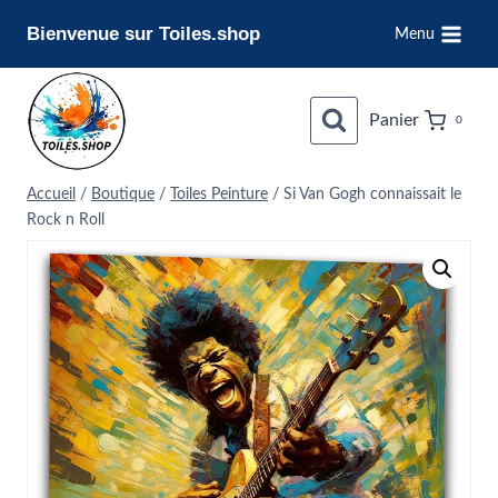
Aller
Bienvenue sur Toiles.shop
Menu
au
contenu
Panier
0
Accueil
/
Boutique
/
Toiles Peinture
/
Si Van Gogh connaissait le
Rock n Roll