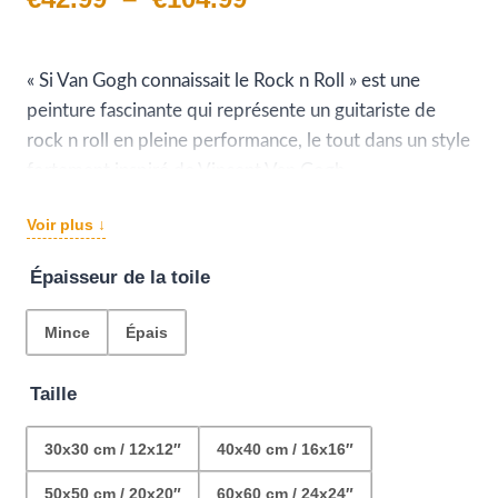
de
prix :
« Si Van Gogh connaissait le Rock n Roll » est une
peinture fascinante qui représente un guitariste de
€42.99
rock n roll en pleine performance, le tout dans un style
à
fortement inspiré de Vincent Van Gogh.
La toile est dominée par des coups de pinceaux
€104.99
Voir plus ↓
énergiques et des couleurs vives qui créent un effet de
mouvement et de flou d’arrière-plan.
Épaisseur de la toile
Une toile unique et originale, pour les amateurs de
peinture, de musique ou de vintage en général.
Mince
Épais
Taille
30x30 cm / 12x12″
40x40 cm / 16x16″
50x50 cm / 20x20″
60x60 cm / 24x24″