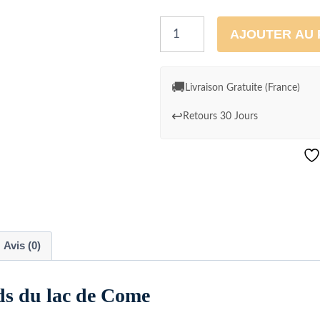
quantité
AJOUTER AU 
de
Tableau
Sur
🚚
Livraison Gratuite (France)
les
↩️
Retours 30 Jours
bords
du
lac
de
Come
Avis (0)
rds du lac de Come