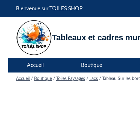
Aller
Bienvenue sur TOILES.SHOP
au
contenu
Tableaux et cadres mur
Accueil
Boutique
Accueil
/
Boutique
/
Toiles Paysages
/
Lacs
/
Tableau Sur les bo