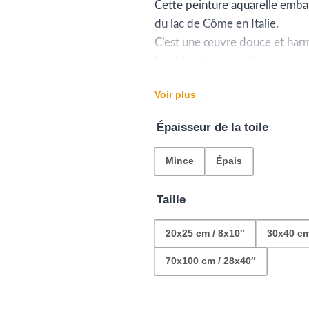
pr
Cette peinture aquarelle embaum
du lac de Côme en Italie.
€2
C’est une œuvre douce et harmo
à
l’architecture se mêlent en un
Un peu de fraîcheur et d’Italie
€1
Voir plus ↓
beauté paisible de ce paysage
ensoleillée de la dolce vita.
Épaisseur de la toile
Mince
Épais
Taille
20x25 cm / 8x10″
30x40 cm
70x100 cm / 28x40″