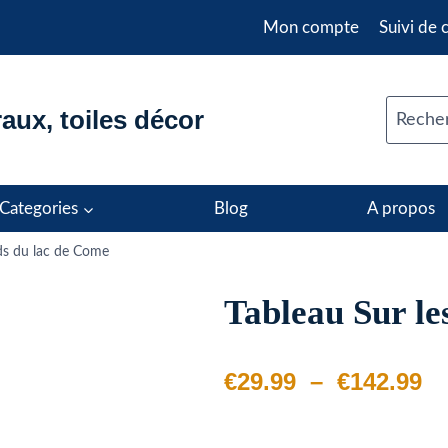
Mon compte
Suivi de
aux, toiles décor
Recher
Categories
Blog
A propos
rds du lac de Come
Tableau Sur le
Pl
€
29.99
–
€
142.99
d