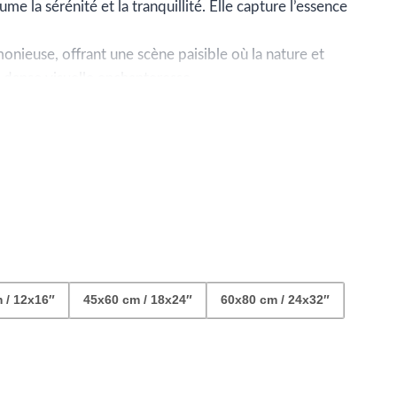
ix :
e la sérénité et la tranquillité. Elle capture l’essence
9.99
nieuse, offrant une scène paisible où la nature et
e danse visuelle enchanteresse.
 dans votre intérieur. Laissez-vous transporter par la
42.99
 idyllique et plongez dans l’atmosphère romantique et
 / 12x16″
45x60 cm / 18x24″
60x80 cm / 24x32″