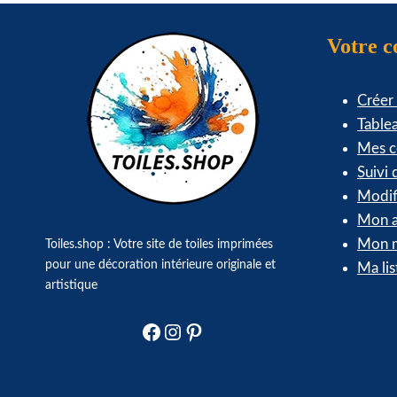
Votre 
Créer
Table
Mes 
Suivi
Modif
Mon a
Mon m
Toiles.shop : Votre site de toiles imprimées
pour une décoration intérieure originale et
Ma lis
artistique
Facebook
Instagram
Pinterest