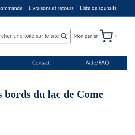
 commande
Livraisons et retours
Liste de souhaits
cher une toile sur le site
Mon panier
0
Contact
Aide/FAQ
s bords du lac de Come
age
e