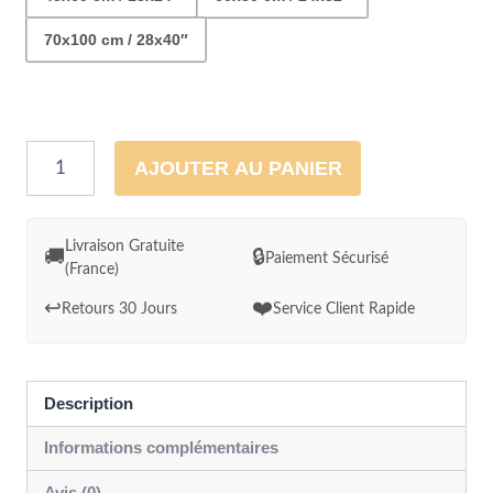
70x100 cm / 28x40″
quantité
AJOUTER AU PANIER
de
Tableau
mural
Livraison Gratuite
🚚
🔒
Paiement Sécurisé
(France)
Hibiscus
colorés
↩️
❤️
Retours 30 Jours
Service Client Rapide
Description
Informations complémentaires
Avis (0)