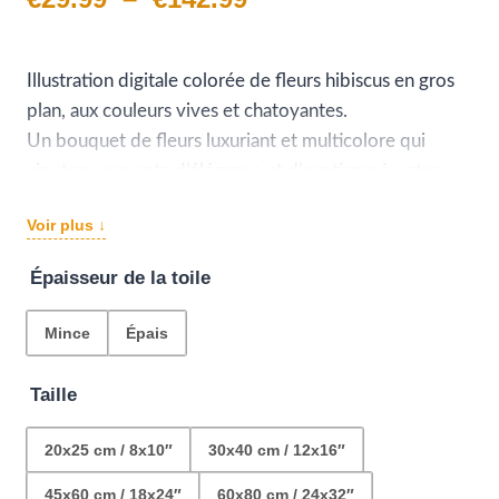
de
prix :
Illustration digitale colorée de fleurs hibiscus en gros
plan, aux couleurs vives et chatoyantes.
€29.99
Un bouquet de fleurs luxuriant et multicolore qui
à
ajoutera une note d’élégance et d’exotisme à votre
intérieur.
€142.99
Voir plus ↓
Épaisseur de la toile
Mince
Épais
Taille
20x25 cm / 8x10″
30x40 cm / 12x16″
45x60 cm / 18x24″
60x80 cm / 24x32″