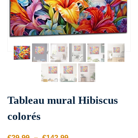
Tableau mural Hibiscus
colorés
Plage
€
29.99
–
€
142.99