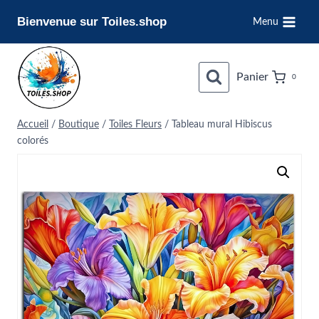
Aller
Bienvenue sur Toiles.shop
Menu
au
contenu
Panier
0
Accueil
/
Boutique
/
Toiles Fleurs
/
Tableau mural Hibiscus
colorés