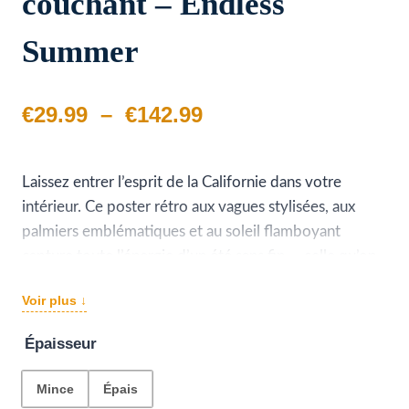
couchant – Endless
Summer
Plage
€
29.99
–
€
142.99
de
prix :
Laissez entrer l’esprit de la Californie dans votre
intérieur. Ce poster rétro aux vagues stylisées, aux
€29.99
palmiers emblématiques et au soleil flamboyant
à
capture toute l’énergie d’un été sans fin — celle qu’on
rêve de ne jamais quitter.
€142.99
Voir plus ↓
Impression premium sur toile canvas haut de
Épaisseur
gamme
Couleurs éclatantes et durables dans le temps
Mince
Épais
Palette vintage orange, teal et crème qui s’intègre