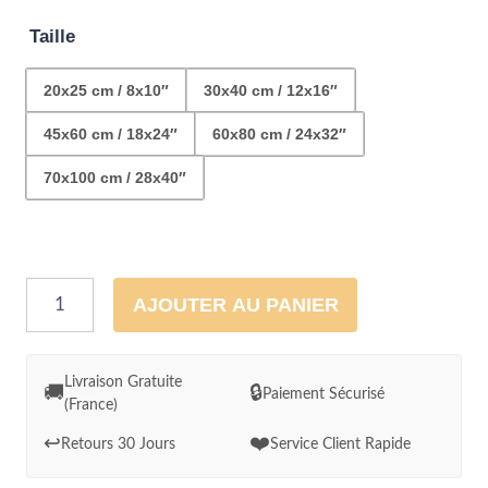
parfaitement dans un intérieur bohème ou bord de
Taille
mer
20x25 cm / 8x10″
30x40 cm / 12x16″
45x60 cm / 18x24″
60x80 cm / 24x32″
70x100 cm / 28x40″
quantité
AJOUTER AU PANIER
de
Toile
California
Livraison Gratuite
🚚
🔒
Paiement Sécurisé
(France)
Surf,
vagues
↩️
❤️
Retours 30 Jours
Service Client Rapide
rétro