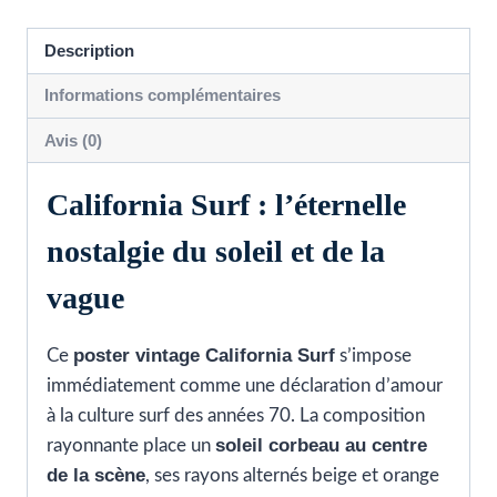
et
soleil
Description
couchant
Informations complémentaires
-
Endless
Avis (0)
Summer
California Surf : l’éternelle
nostalgie du soleil et de la
vague
poster vintage California Surf
Ce
s’impose
immédiatement comme une déclaration d’amour
à la culture surf des années 70. La composition
soleil corbeau au centre
rayonnante place un
de la scène
, ses rayons alternés beige et orange