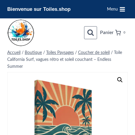
Aller
Bienvenue sur Toiles.shop
Menu
au
contenu
Panier
0
Accueil
/
Boutique
/
Toiles Paysages
/
Coucher de soleil
/
Toile
California Surf, vagues rétro et soleil couchant – Endless
Summer