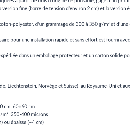
riquées à partir de bois d’origine responsable, gage d’un prod
a version fine (barre de tension d’environ 2 cm) et la version 
coton-polyester, d’un grammage de 300 à 350 g/m² et d’une é
saire pour une installation rapide et sans effort est fourni av
expédiée dans un emballage protecteur et un carton solide pour
de, Liechtenstein, Norvège et Suisse), au Royaume-Uni et aux
0 cm, 60×60 cm
 g/m², 350-400 microns
m) ou épaisse (~4 cm)