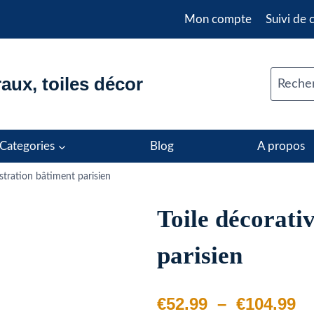
Mon compte
Suivi de
aux, toiles décor
Recher
Categories
Blog
A propos
ustration bâtiment parisien
Toile décorativ
parisien
Pl
€
52.99
–
€
104.99