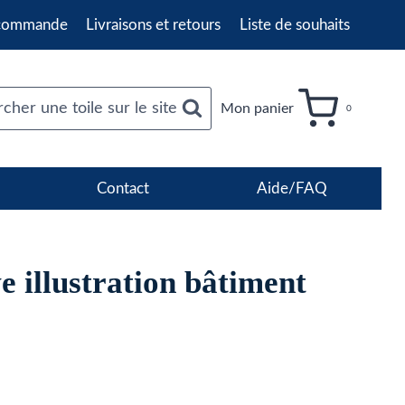
 commande
Livraisons et retours
Liste de souhaits
cher une toile sur le site
Mon panier
0
Contact
Aide/FAQ
e illustration bâtiment
age