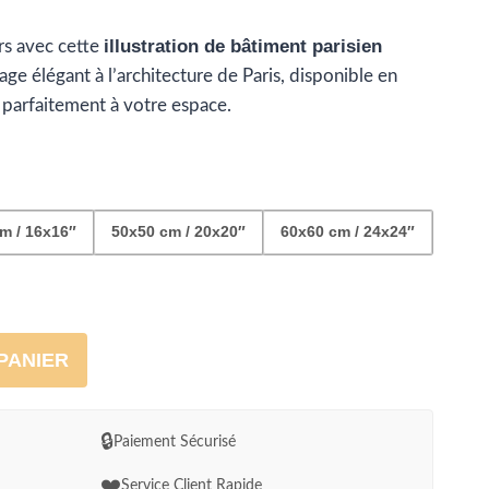
e
illustration de bâtiment parisien
rs avec cette
ix :
e élégant à l’architecture de Paris, disponible en
2.99
r parfaitement à votre espace.
04.99
m / 16x16″
50x50 cm / 20x20″
60x60 cm / 24x24″
PANIER
🔒
Paiement Sécurisé
❤️
Service Client Rapide