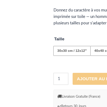
d
Donnez du caractère à vos mu
pr
imprimée sur toile — un hommag
€5
plusieurs tailles pour s’adapte
à
Taille
€1
30x30 cm / 12x12″
40x40 c
quantité
AJOUTER AU 
de
Toile
décorative
🚚
Livraison Gratuite (France)
illustration
↩️
Retours 30 Jours