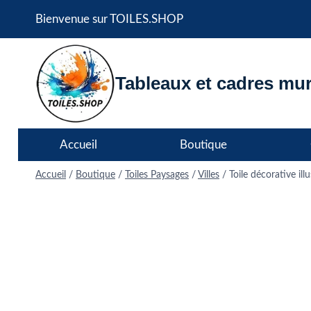
Aller
Bienvenue sur TOILES.SHOP
au
contenu
Tableaux et cadres mur
Accueil
Boutique
Accueil
/
Boutique
/
Toiles Paysages
/
Villes
/
Toile décorative ill