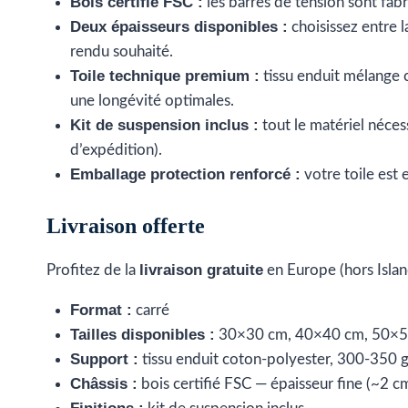
Bois certifié FSC :
les barres de tension sont fab
Deux épaisseurs disponibles :
choisissez entre l
rendu souhaité.
Toile technique premium :
tissu enduit mélange 
une longévité optimales.
Kit de suspension inclus :
tout le matériel néces
d’expédition).
Emballage protection renforcé :
votre toile est 
Livraison offerte
livraison gratuite
Profitez de la
en Europe (hors Islan
Format :
carré
Tailles disponibles :
30×30 cm, 40×40 cm, 50×5
Support :
tissu enduit coton-polyester, 300-350
Châssis :
bois certifié FSC — épaisseur fine (~2 c