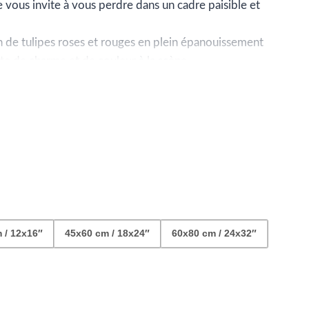
ix :
e vous invite à vous perdre dans un cadre paisible et
9.99
n de tulipes roses et rouges en plein épanouissement
ote de charme et de couleur à la scène.
ur au milieu de la clairière, ses rives bordées de
42.99
vage de la vallée se déploie, composée d’arbres
onnées qui étirent le regard jusqu’à l’horizon.
 / 12x16″
45x60 cm / 18x24″
60x80 cm / 24x32″