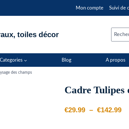
Mon compte
Suivi de
aux, toiles décor
Recher
Categories
Blog
A propos
paysage des champs
Cadre Tulipes 
Pl
€
29.99
–
€
142.99
d