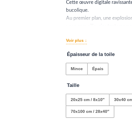
pr
Cette œuvre digitale ravissant
bucolique.
€2
Au premier plan, une explosio
à
vous accueille, ajoutant une n
Un ruisseau serpente avec douce
€1
Voir plus ↓
pierres naturelles.
À l’arrière-plan, la beauté sau
Épaisseur de la toile
éparpillés et d’ondulations vall
Mince
Épais
Taille
20x25 cm / 8x10″
30x40 cm
70x100 cm / 28x40″