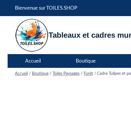
Aller
Bienvenue sur TOILES.SHOP
au
contenu
Tableaux et cadres mur
Accueil
Boutique
Accueil
/
Boutique
/
Toiles Paysages
/
Forêt
/
Cadre Tulipes et 