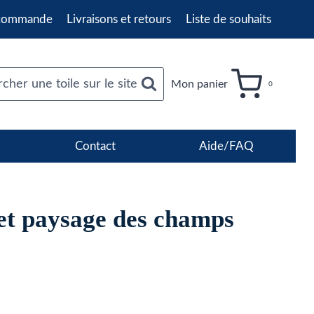
 commande
Livraisons et retours
Liste de souhaits
cher une toile sur le site
Mon panier
0
Contact
Aide/FAQ
et paysage des champs
age
e