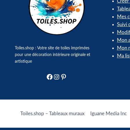
Créer
Table
Mes 
Suivi
Modif
Mon a
Mon m
Toiles.shop : Votre site de toiles imprimées
pour une décoration intérieure originale et
Ma lis
artistique
Facebook
Instagram
Pinterest
Toiles.shop – Tableaux muraux
Iguane Media Inc