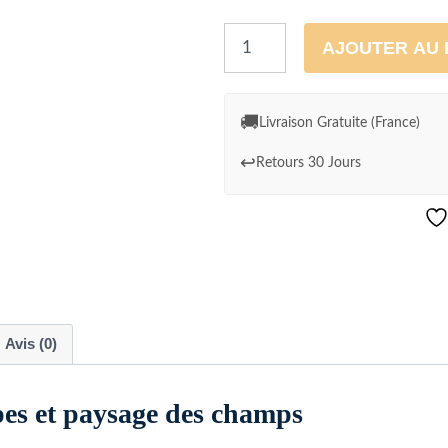
quantité
AJOUTER AU 
de
Cadre
Tulipes
🚚
Livraison Gratuite (France)
et
↩️
Retours 30 Jours
paysage
des
champs
Avis (0)
ipes et paysage des champs